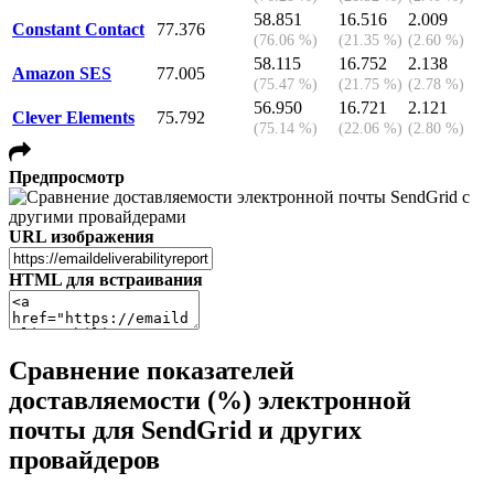
58.851
16.516
2.009
Constant Contact
77.376
(76.06 %)
(21.35 %)
(2.60 %)
58.115
16.752
2.138
Amazon SES
77.005
(75.47 %)
(21.75 %)
(2.78 %)
56.950
16.721
2.121
Clever Elements
75.792
(75.14 %)
(22.06 %)
(2.80 %)
Предпросмотр
URL изображения
HTML для встраивания
Сравнение показателей
доставляемости (%) электронной
почты для SendGrid и других
провайдеров