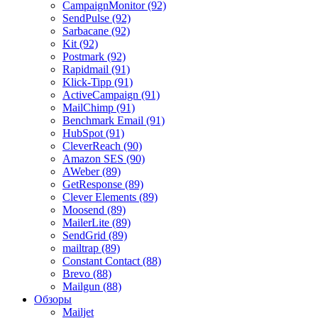
CampaignMonitor (92)
SendPulse (92)
Sarbacane (92)
Kit (92)
Postmark (92)
Rapidmail (91)
Klick-Tipp (91)
ActiveCampaign (91)
MailChimp (91)
Benchmark Email (91)
HubSpot (91)
CleverReach (90)
Amazon SES (90)
AWeber (89)
GetResponse (89)
Clever Elements (89)
Moosend (89)
MailerLite (89)
SendGrid (89)
mailtrap (89)
Constant Contact (88)
Brevo (88)
Mailgun (88)
Обзоры
Mailjet