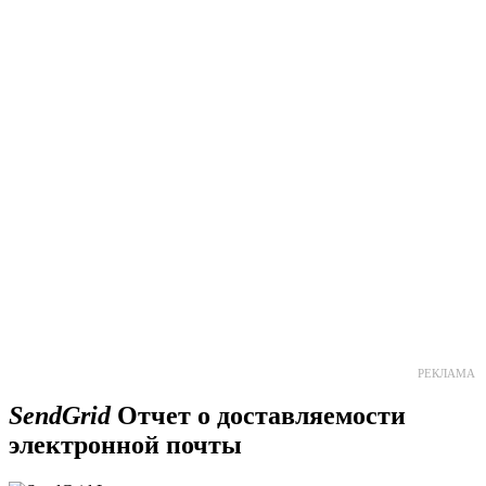
Расти свой бизнес быстрее с
GetResponse!
Мощная единая платформа для email-рассылок,
лендингов и
автоматизации маркетинга
.
30 ДНЕЙ БЕСПЛАТНО
РЕКЛАМА
SendGrid
Отчет о доставляемости
электронной почты