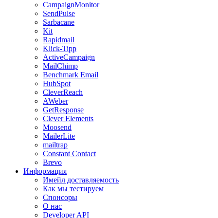
CampaignMonitor
SendPulse
Sarbacane
Kit
Rapidmail
Klick-Tipp
ActiveCampaign
MailChimp
Benchmark Email
HubSpot
CleverReach
AWeber
GetResponse
Clever Elements
Moosend
MailerLite
mailtrap
Constant Contact
Brevo
Информация
Имейл доставляемость
Как мы тестируем
Спонсоры
О нас
Developer API