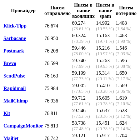
Писем в
Писем в
Писем
Писем
Провайдер
папке
папке
отправлено
потеряно
входящих
spam
60.274
14.992
1.408
Klick-Tipp
76.674
(78.61 %)
(19.55 %)
(1.84 %)
60.324
15.163
1.463
Sarbacane
76.950
(78.39 %)
(19.71 %)
(1.90 %)
59.446
15.216
1.546
Postmark
76.208
(78.00 %)
(19.97 %)
(2.03 %)
59.740
15.263
1.596
Brevo
76.599
(77.99 %)
(19.93 %)
(2.08 %)
59.199
15.314
1.650
SendPulse
76.163
(77.73 %)
(20.11 %)
(2.17 %)
59.005
15.410
1.569
Rapidmail
75.984
(77.65 %)
(20.28 %)
(2.06 %)
59.712
15.605
1.619
MailChimp
76.936
(77.61 %)
(20.28 %)
(2.10 %)
59.546
15.637
1.628
Kit
76.811
(77.52 %)
(20.36 %)
(2.12 %)
58.738
15.451
1.624
CampaignMonitor
75.813
(77.48 %)
(20.38 %)
(2.14 %)
59.121
15.917
1.704
Mailjet
76.742