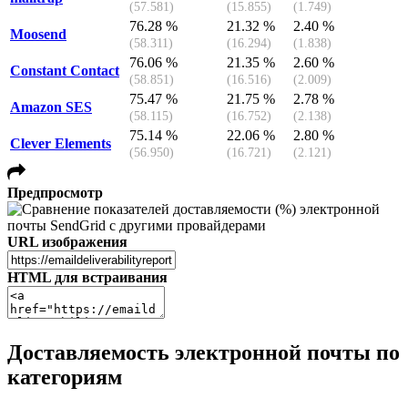
(57.581)
(15.855)
(1.749)
76.28 %
21.32 %
2.40 %
Moosend
(58.311)
(16.294)
(1.838)
76.06 %
21.35 %
2.60 %
Constant Contact
(58.851)
(16.516)
(2.009)
75.47 %
21.75 %
2.78 %
Amazon SES
(58.115)
(16.752)
(2.138)
75.14 %
22.06 %
2.80 %
Clever Elements
(56.950)
(16.721)
(2.121)
Предпросмотр
URL изображения
HTML для встраивания
Доставляемость электронной почты по
категориям