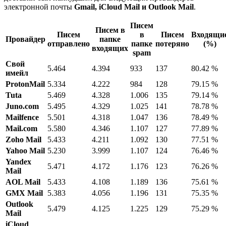
электронной почты
Gmail, iCloud Mail и Outlook Mail
.
Писем
Писем в
Писем
в
Писем
Входящи
Провайдер
папке
отправлено
папке
потеряно
(%)
входящих
spam
Свой
5.464
4.394
933
137
80.42 %
имейл
ProtonMail
5.334
4.222
984
128
79.15 %
Tuta
5.469
4.328
1.006
135
79.14 %
Juno.com
5.495
4.329
1.025
141
78.78 %
Mailfence
5.501
4.318
1.047
136
78.49 %
Mail.com
5.580
4.346
1.107
127
77.89 %
Zoho Mail
5.433
4.211
1.092
130
77.51 %
Yahoo Mail
5.230
3.999
1.107
124
76.46 %
Yandex
5.471
4.172
1.176
123
76.26 %
Mail
AOL Mail
5.433
4.108
1.189
136
75.61 %
GMX Mail
5.383
4.056
1.196
131
75.35 %
Outlook
5.479
4.125
1.225
129
75.29 %
Mail
iCloud