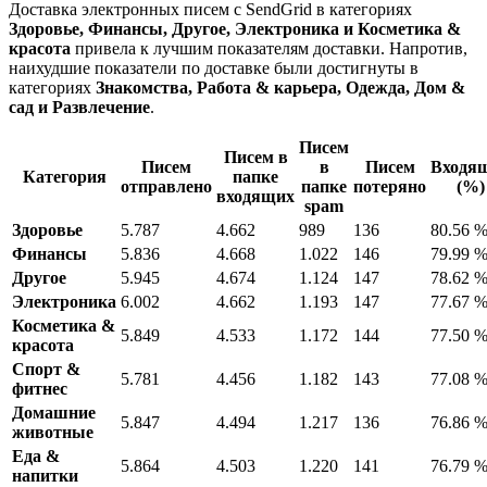
Доставка электронных писем с SendGrid в категориях
Здоровье, Финансы, Другое, Электроника и Косметика &
красота
привела к лучшим показателям доставки. Напротив,
наихудшие показатели по доставке были достигнуты в
категориях
Знакомства, Работа & карьера, Одежда, Дом &
сад и Развлечение
.
Писем
Писем в
Писем
в
Писем
Входя
Категория
папке
отправлено
папке
потеряно
(%)
входящих
spam
Здоровье
5.787
4.662
989
136
80.56 
Финансы
5.836
4.668
1.022
146
79.99 
Другое
5.945
4.674
1.124
147
78.62 
Электроника
6.002
4.662
1.193
147
77.67 
Косметика &
5.849
4.533
1.172
144
77.50 
красота
Спорт &
5.781
4.456
1.182
143
77.08 
фитнес
Домашние
5.847
4.494
1.217
136
76.86 
животные
Еда &
5.864
4.503
1.220
141
76.79 
напитки