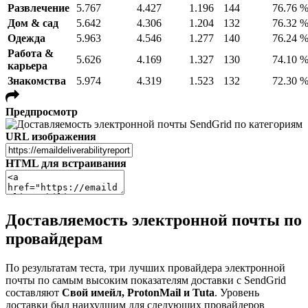
Развлечение
5.767
4.427
1.196
144
76.76 
Дом & сад
5.642
4.306
1.204
132
76.32 
Одежда
5.963
4.546
1.277
140
76.24 
Работа &
5.626
4.169
1.327
130
74.10 
карьера
Знакомства
5.974
4.319
1.523
132
72.30 
Предпросмотр
URL изображения
HTML для встраивания
Доставляемость электронной почты по
провайдерам
По результатам теста, три лучших провайдера электронной
почты по самым высоким показателям доставки с SendGrid
составляют
Свой имейл, ProtonMail и Tuta
. Уровень
доставки был наихудшим для следующих провайдеров