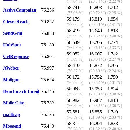
(77.04 %)
(20.74 %)
(2.22 %)
58.741
15.803
1.712
ActiveCampaign
76.256
(77.03 %)
(20.72 %)
(2.25 %)
59.179
15.819
1.854
CleverReach
76.852
(77.00 %)
(20.58 %)
(2.41 %)
58.419
15.646
1.818
SendGrid
75.883
(76.99 %)
(20.62 %)
(2.40 %)
58.649
15.766
1.774
HubSpot
76.189
(76.98 %)
(20.69 %)
(2.33 %)
59.052
16.007
1.742
GetResponse
76.801
(76.89 %)
(20.84 %)
(2.27 %)
58.419
15.872
1.706
AWeber
75.997
(76.87 %)
(20.89 %)
(2.24 %)
58.172
15.752
1.750
Mailgun
75.674
(76.87 %)
(20.82 %)
(2.31 %)
58.968
15.953
1.824
Benchmark Email
76.745
(76.84 %)
(20.79 %)
(2.38 %)
58.982
15.987
1.813
MailerLite
76.782
(76.82 %)
(20.82 %)
(2.36 %)
57.581
15.855
1.749
mailtrap
75.185
(76.59 %)
(21.09 %)
(2.33 %)
58.311
16.294
1.838
Moosend
76.443
(76.28 %)
(21.32 %)
(2.40 %)