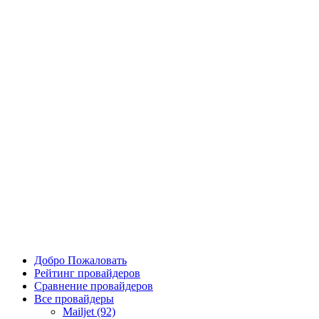
Добро Пожаловать
Рейтинг провайдеров
Сравнение провайдеров
Все провайдеры
Mailjet (92)