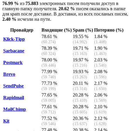
76.99 %
из
75.883
электронных писем получили доступ в
главную папку получателя.
20.62 %
писем оказались в папке
для spam после доставке. В доставки, из всех посланых писем,
2.40 %
исчезли на пути.
Провайдер
Входящие (%)
Spam (%)
Потеряно (%)
78.61 %
19.55 %
1.84 %
Klick-Tipp
(60.274)
(14.992)
(1.408)
78.39 %
19.71 %
1.90 %
Sarbacane
(60.324)
(15.163)
(1.463)
78.00 %
19.97 %
2.03 %
Postmark
(59.446)
(15.216)
(1.546)
77.99 %
19.93 %
2.08 %
Brevo
(59.740)
(15.263)
(1.596)
77.73 %
20.11 %
2.17 %
SendPulse
(59.199)
(15.314)
(1.650)
77.65 %
20.28 %
2.06 %
Rapidmail
(59.005)
(15.410)
(1.569)
77.61 %
20.28 %
2.10 %
MailChimp
(59.712)
(15.605)
(1.619)
77.52 %
20.36 %
2.12 %
Kit
(59.546)
(15.637)
(1.628)
77.48 %
20.38 %
2.14 %