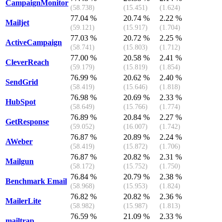
CampaignMonitor
(58.738)
(15.451)
(1.624)
77.04 %
20.74 %
2.22 %
Mailjet
(59.121)
(15.917)
(1.704)
77.03 %
20.72 %
2.25 %
ActiveCampaign
(58.741)
(15.803)
(1.712)
77.00 %
20.58 %
2.41 %
CleverReach
(59.179)
(15.819)
(1.854)
76.99 %
20.62 %
2.40 %
SendGrid
(58.419)
(15.646)
(1.818)
76.98 %
20.69 %
2.33 %
HubSpot
(58.649)
(15.766)
(1.774)
76.89 %
20.84 %
2.27 %
GetResponse
(59.052)
(16.007)
(1.742)
76.87 %
20.89 %
2.24 %
AWeber
(58.419)
(15.872)
(1.706)
76.87 %
20.82 %
2.31 %
Mailgun
(58.172)
(15.752)
(1.750)
76.84 %
20.79 %
2.38 %
Benchmark Email
(58.968)
(15.953)
(1.824)
76.82 %
20.82 %
2.36 %
MailerLite
(58.982)
(15.987)
(1.813)
76.59 %
21.09 %
2.33 %
mailtrap