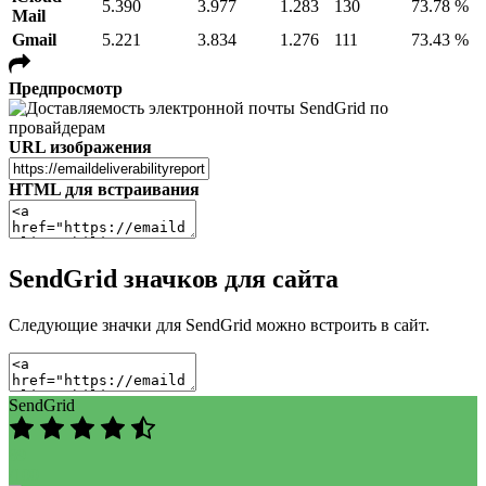
5.390
3.977
1.283
130
73.78 %
Mail
Gmail
5.221
3.834
1.276
111
73.43 %
Предпросмотр
URL изображения
HTML для встраивания
SendGrid значков для сайта
Следующие значки для SendGrid можно встроить в сайт.
SendGrid
89
/100