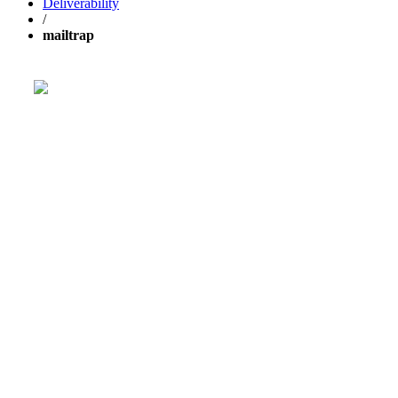
Deliverability
/
mailtrap
Расти свой бизнес быстрее с
GetResponse!
Мощная единая платформа для email-рассылок,
лендингов и
автоматизации маркетинга
.
30 ДНЕЙ БЕСПЛАТНО