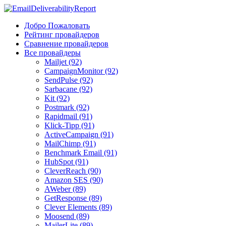
Добро Пожаловать
Рейтинг провайдеров
Сравнение провайдеров
Все провайдеры
Mailjet (92)
CampaignMonitor (92)
SendPulse (92)
Sarbacane (92)
Kit (92)
Postmark (92)
Rapidmail (91)
Klick-Tipp (91)
ActiveCampaign (91)
MailChimp (91)
Benchmark Email (91)
HubSpot (91)
CleverReach (90)
Amazon SES (90)
AWeber (89)
GetResponse (89)
Clever Elements (89)
Moosend (89)
MailerLite (89)