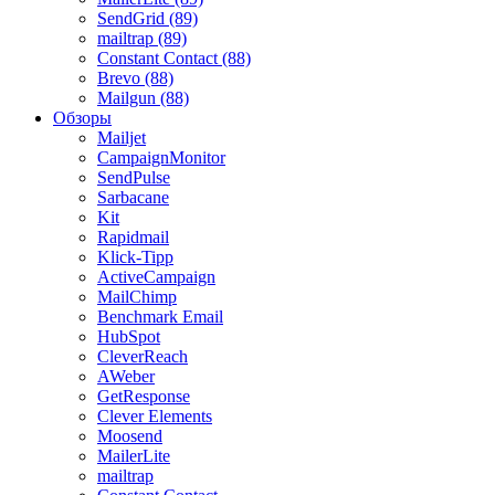
SendGrid (89)
mailtrap (89)
Constant Contact (88)
Brevo (88)
Mailgun (88)
Обзоры
Mailjet
CampaignMonitor
SendPulse
Sarbacane
Kit
Rapidmail
Klick-Tipp
ActiveCampaign
MailChimp
Benchmark Email
HubSpot
CleverReach
AWeber
GetResponse
Clever Elements
Moosend
MailerLite
mailtrap