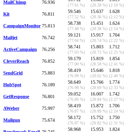
MailChimp
76.936
(77.61 %)
(20.28 %)
(2.10 %)
59.546
15.637
1.628
Kit
76.811
(77.52 %)
(20.36 %)
(2.12 %)
58.738
15.451
1.624
CampaignMonitor
75.813
(77.48 %)
(20.38 %)
(2.14 %)
59.121
15.917
1.704
Mailjet
76.742
(77.04 %)
(20.74 %)
(2.22 %)
58.741
15.803
1.712
ActiveCampaign
76.256
(77.03 %)
(20.72 %)
(2.25 %)
59.179
15.819
1.854
CleverReach
76.852
(77.00 %)
(20.58 %)
(2.41 %)
58.419
15.646
1.818
SendGrid
75.883
(76.99 %)
(20.62 %)
(2.40 %)
58.649
15.766
1.774
HubSpot
76.189
(76.98 %)
(20.69 %)
(2.33 %)
59.052
16.007
1.742
GetResponse
76.801
(76.89 %)
(20.84 %)
(2.27 %)
58.419
15.872
1.706
AWeber
75.997
(76.87 %)
(20.89 %)
(2.24 %)
58.172
15.752
1.750
Mailgun
75.674
(76.87 %)
(20.82 %)
(2.31 %)
58.968
15.953
1.824
Benchmark Email
76.745