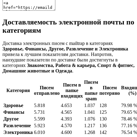
Доставляемость электронной почты по
категориям
Доставка электронных писем с mailtrap в категориях
Здоровье, Финансы, Другое, Развлечение и Электроника
привела к лучшим показателям доставки. Напротив,
наихудшие показатели по доставке были достигнуты в
категориях
Знакомства, Работа & карьера, Спорт & фитнес,
Домашние животные и Одежда
.
Писем
Писем в
Писем
в
Писем
Входя
Категория
папке
отправлено
папке
потеряно
(%)
входящих
spam
Здоровье
5.818
4.653
1.037
128
79.98 
Финансы
5.731
4.565
1.041
125
79.65 
Другое
5.599
4.393
1.076
130
78.46 
Развлечение
5.923
4.570
1.217
136
77.16 
Электроника
6.010
4.600
1.268
142
76.54 