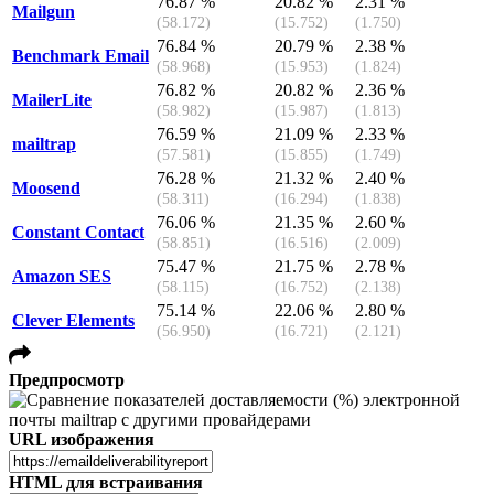
76.87 %
20.82 %
2.31 %
Mailgun
(58.172)
(15.752)
(1.750)
76.84 %
20.79 %
2.38 %
Benchmark Email
(58.968)
(15.953)
(1.824)
76.82 %
20.82 %
2.36 %
MailerLite
(58.982)
(15.987)
(1.813)
76.59 %
21.09 %
2.33 %
mailtrap
(57.581)
(15.855)
(1.749)
76.28 %
21.32 %
2.40 %
Moosend
(58.311)
(16.294)
(1.838)
76.06 %
21.35 %
2.60 %
Constant Contact
(58.851)
(16.516)
(2.009)
75.47 %
21.75 %
2.78 %
Amazon SES
(58.115)
(16.752)
(2.138)
75.14 %
22.06 %
2.80 %
Clever Elements
(56.950)
(16.721)
(2.121)
Предпросмотр
URL изображения
HTML для встраивания