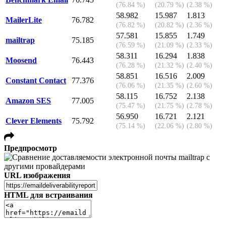
(76.84 %)
(20.79 %)
(2.38 %)
58.982
15.987
1.813
MailerLite
76.782
(76.82 %)
(20.82 %)
(2.36 %)
57.581
15.855
1.749
mailtrap
75.185
(76.59 %)
(21.09 %)
(2.33 %)
58.311
16.294
1.838
Moosend
76.443
(76.28 %)
(21.32 %)
(2.40 %)
58.851
16.516
2.009
Constant Contact
77.376
(76.06 %)
(21.35 %)
(2.60 %)
58.115
16.752
2.138
Amazon SES
77.005
(75.47 %)
(21.75 %)
(2.78 %)
56.950
16.721
2.121
Clever Elements
75.792
(75.14 %)
(22.06 %)
(2.80 %)
Предпросмотр
URL изображения
HTML для встраивания