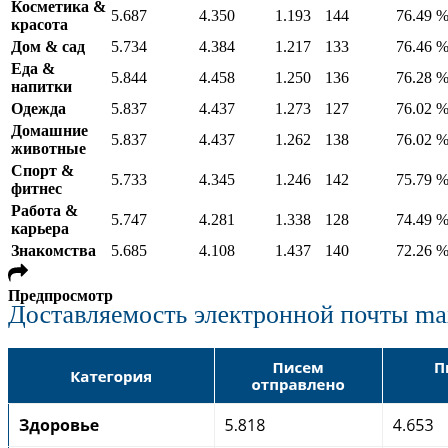
Косметика &
5.687
4.350
1.193
144
76.49 
красота
Дом & сад
5.734
4.384
1.217
133
76.46 
Еда &
5.844
4.458
1.250
136
76.28 
напитки
Одежда
5.837
4.437
1.273
127
76.02 
Домашние
5.837
4.437
1.262
138
76.02 
животные
Спорт &
5.733
4.345
1.246
142
75.79 
фитнес
Работа &
5.747
4.281
1.338
128
74.49 
карьера
Знакомства
5.685
4.108
1.437
140
72.26 
Предпросмотр