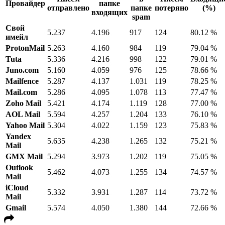
Провайдер
папке
отправлено
папке
потеряно
(%)
входящих
spam
Свой
5.237
4.196
917
124
80.12 %
имейл
ProtonMail
5.263
4.160
984
119
79.04 %
Tuta
5.336
4.216
998
122
79.01 %
Juno.com
5.160
4.059
976
125
78.66 %
Mailfence
5.287
4.137
1.031
119
78.25 %
Mail.com
5.286
4.095
1.078
113
77.47 %
Zoho Mail
5.421
4.174
1.119
128
77.00 %
AOL Mail
5.594
4.257
1.204
133
76.10 %
Yahoo Mail
5.304
4.022
1.159
123
75.83 %
Yandex
5.635
4.238
1.265
132
75.21 %
Mail
GMX Mail
5.294
3.973
1.202
119
75.05 %
Outlook
5.462
4.073
1.255
134
74.57 %
Mail
iCloud
5.332
3.931
1.287
114
73.72 %
Mail
Gmail
5.574
4.050
1.380
144
72.66 %