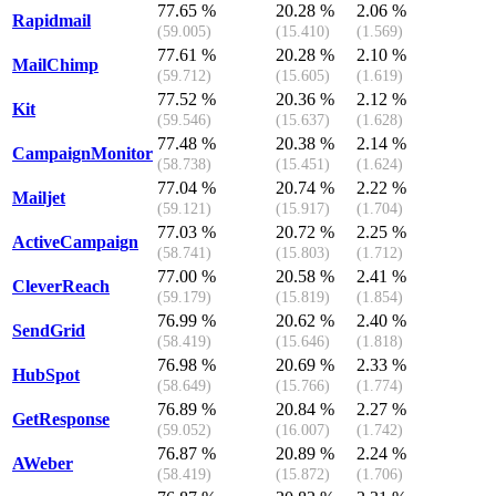
77.65 %
20.28 %
2.06 %
Rapidmail
(59.005)
(15.410)
(1.569)
77.61 %
20.28 %
2.10 %
MailChimp
(59.712)
(15.605)
(1.619)
77.52 %
20.36 %
2.12 %
Kit
(59.546)
(15.637)
(1.628)
77.48 %
20.38 %
2.14 %
CampaignMonitor
(58.738)
(15.451)
(1.624)
77.04 %
20.74 %
2.22 %
Mailjet
(59.121)
(15.917)
(1.704)
77.03 %
20.72 %
2.25 %
ActiveCampaign
(58.741)
(15.803)
(1.712)
77.00 %
20.58 %
2.41 %
CleverReach
(59.179)
(15.819)
(1.854)
76.99 %
20.62 %
2.40 %
SendGrid
(58.419)
(15.646)
(1.818)
76.98 %
20.69 %
2.33 %
HubSpot
(58.649)
(15.766)
(1.774)
76.89 %
20.84 %
2.27 %
GetResponse
(59.052)
(16.007)
(1.742)
76.87 %
20.89 %
2.24 %
AWeber
(58.419)
(15.872)
(1.706)