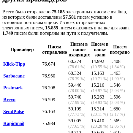
Всего было отправлено
75.185
электронных писем с mailtrap,
из которых были доставлены
57.581
писем успешно в
основном почтовом ящике. Из всех отправленных
электронных писем,
15.855
писем оказались в папке для spam.
1.749
писем были потеряны на пути к получателям.
Писем в
Писем в
Писем
Писем
Провайдер
папке
папке
отправлено
потеряно
входящих
spam
60.274
14.992
1.408
Klick-Tipp
76.674
(78.61 %)
(19.55 %)
(1.84 %)
60.324
15.163
1.463
Sarbacane
76.950
(78.39 %)
(19.71 %)
(1.90 %)
59.446
15.216
1.546
Postmark
76.208
(78.00 %)
(19.97 %)
(2.03 %)
59.740
15.263
1.596
Brevo
76.599
(77.99 %)
(19.93 %)
(2.08 %)
59.199
15.314
1.650
SendPulse
76.163
(77.73 %)
(20.11 %)
(2.17 %)
59.005
15.410
1.569
Rapidmail
75.984
(77.65 %)
(20.28 %)
(2.06 %)
59.712
15.605
1.619