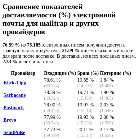
Сравнение показателей
доставляемости (%) электронной
почты для mailtrap и других
провайдеров
76.59 %
из
75.185
электронных писем получили доступ в
главную папку получателя.
21.09 %
писем оказались в папке
для spam после доставке. В доставки, из всех посланых писем,
2.33 %
исчезли на пути.
Провайдер
Входящие (%)
Spam (%)
Потеряно (%)
78.61 %
19.55 %
1.84 %
Klick-Tipp
(60.274)
(14.992)
(1.408)
78.39 %
19.71 %
1.90 %
Sarbacane
(60.324)
(15.163)
(1.463)
78.00 %
19.97 %
2.03 %
Postmark
(59.446)
(15.216)
(1.546)
77.99 %
19.93 %
2.08 %
Brevo
(59.740)
(15.263)
(1.596)
77.73 %
20.11 %
2.17 %
SendPulse
(59.199)
(15.314)
(1.650)