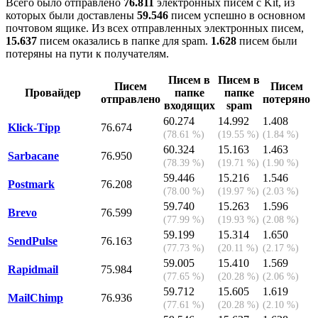
Всего было отправлено
76.811
электронных писем с Kit, из
которых были доставлены
59.546
писем успешно в основном
почтовом ящике. Из всех отправленных электронных писем,
15.637
писем оказались в папке для spam.
1.628
писем были
потеряны на пути к получателям.
Писем в
Писем в
Писем
Писем
Провайдер
папке
папке
отправлено
потеряно
входящих
spam
60.274
14.992
1.408
Klick-Tipp
76.674
(78.61 %)
(19.55 %)
(1.84 %)
60.324
15.163
1.463
Sarbacane
76.950
(78.39 %)
(19.71 %)
(1.90 %)
59.446
15.216
1.546
Postmark
76.208
(78.00 %)
(19.97 %)
(2.03 %)
59.740
15.263
1.596
Brevo
76.599
(77.99 %)
(19.93 %)
(2.08 %)
59.199
15.314
1.650
SendPulse
76.163
(77.73 %)
(20.11 %)
(2.17 %)
59.005
15.410
1.569
Rapidmail
75.984
(77.65 %)
(20.28 %)
(2.06 %)
59.712
15.605
1.619
MailChimp
76.936
(77.61 %)
(20.28 %)
(2.10 %)