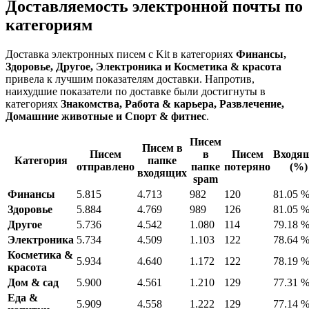
Доставляемость электронной почты по
категориям
Доставка электронных писем с Kit в категориях
Финансы,
Здоровье, Другое, Электроника и Косметика & красота
привела к лучшим показателям доставки. Напротив,
наихудшие показатели по доставке были достигнуты в
категориях
Знакомства, Работа & карьера, Развлечение,
Домашние животные и Спорт & фитнес
.
Писем
Писем в
Писем
в
Писем
Входя
Категория
папке
отправлено
папке
потеряно
(%)
входящих
spam
Финансы
5.815
4.713
982
120
81.05 
Здоровье
5.884
4.769
989
126
81.05 
Другое
5.736
4.542
1.080
114
79.18 
Электроника
5.734
4.509
1.103
122
78.64 
Косметика &
5.934
4.640
1.172
122
78.19 
красота
Дом & сад
5.900
4.561
1.210
129
77.31 
Еда &
5.909
4.558
1.222
129
77.14 