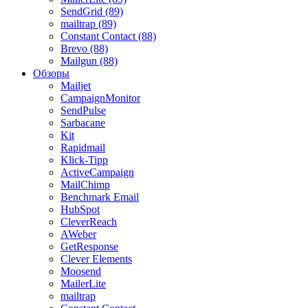
SendGrid (89)
mailtrap (89)
Constant Contact (88)
Brevo (88)
Mailgun (88)
Обзоры
Mailjet
CampaignMonitor
SendPulse
Sarbacane
Kit
Rapidmail
Klick-Tipp
ActiveCampaign
MailChimp
Benchmark Email
HubSpot
CleverReach
AWeber
GetResponse
Clever Elements
Moosend
MailerLite
mailtrap