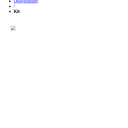
Deliverability
/
Kit
Расти свой бизнес быстрее с
GetResponse!
Мощная единая платформа для email-рассылок,
лендингов и
автоматизации маркетинга
.
30 ДНЕЙ БЕСПЛАТНО