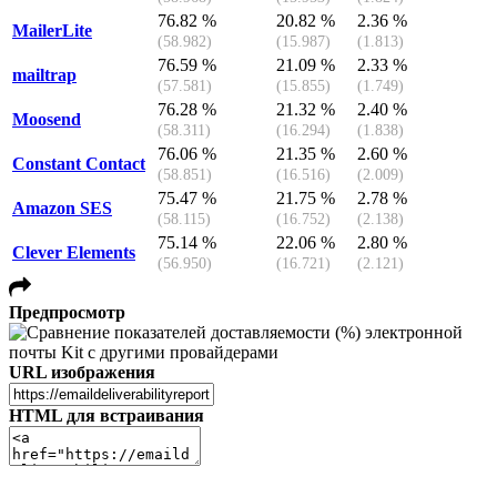
76.82 %
20.82 %
2.36 %
MailerLite
(58.982)
(15.987)
(1.813)
76.59 %
21.09 %
2.33 %
mailtrap
(57.581)
(15.855)
(1.749)
76.28 %
21.32 %
2.40 %
Moosend
(58.311)
(16.294)
(1.838)
76.06 %
21.35 %
2.60 %
Constant Contact
(58.851)
(16.516)
(2.009)
75.47 %
21.75 %
2.78 %
Amazon SES
(58.115)
(16.752)
(2.138)
75.14 %
22.06 %
2.80 %
Clever Elements
(56.950)
(16.721)
(2.121)
Предпросмотр
URL изображения
HTML для встраивания