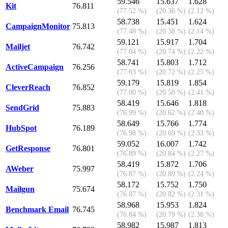
59.546
15.637
1.628
Kit
76.811
(77.52 %)
(20.36 %)
(2.12 %)
58.738
15.451
1.624
CampaignMonitor
75.813
(77.48 %)
(20.38 %)
(2.14 %)
59.121
15.917
1.704
Mailjet
76.742
(77.04 %)
(20.74 %)
(2.22 %)
58.741
15.803
1.712
ActiveCampaign
76.256
(77.03 %)
(20.72 %)
(2.25 %)
59.179
15.819
1.854
CleverReach
76.852
(77.00 %)
(20.58 %)
(2.41 %)
58.419
15.646
1.818
SendGrid
75.883
(76.99 %)
(20.62 %)
(2.40 %)
58.649
15.766
1.774
HubSpot
76.189
(76.98 %)
(20.69 %)
(2.33 %)
59.052
16.007
1.742
GetResponse
76.801
(76.89 %)
(20.84 %)
(2.27 %)
58.419
15.872
1.706
AWeber
75.997
(76.87 %)
(20.89 %)
(2.24 %)
58.172
15.752
1.750
Mailgun
75.674
(76.87 %)
(20.82 %)
(2.31 %)
58.968
15.953
1.824
Benchmark Email
76.745
(76.84 %)
(20.79 %)
(2.38 %)
58.982
15.987
1.813