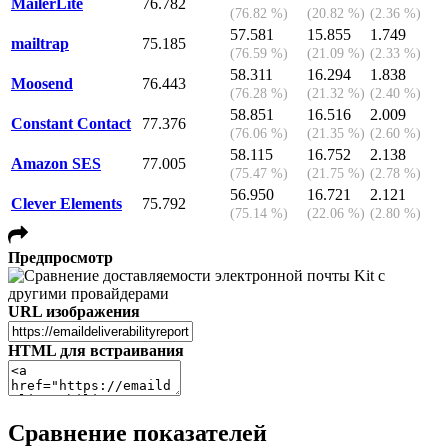
MailerLite
76.782
(76.82 %)
(20.82 %)
(2.36 %)
57.581
15.855
1.749
mailtrap
75.185
(76.59 %)
(21.09 %)
(2.33 %)
58.311
16.294
1.838
Moosend
76.443
(76.28 %)
(21.32 %)
(2.40 %)
58.851
16.516
2.009
Constant Contact
77.376
(76.06 %)
(21.35 %)
(2.60 %)
58.115
16.752
2.138
Amazon SES
77.005
(75.47 %)
(21.75 %)
(2.78 %)
56.950
16.721
2.121
Clever Elements
75.792
(75.14 %)
(22.06 %)
(2.80 %)
Предпросмотр
URL изображения
HTML для встраивания
Сравнение показателей