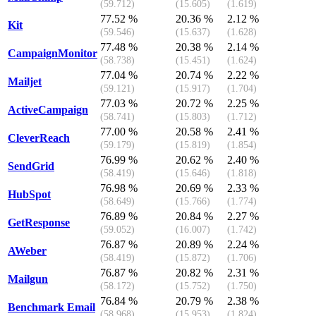
(59.712)
(15.605)
(1.619)
77.52 %
20.36 %
2.12 %
Kit
(59.546)
(15.637)
(1.628)
77.48 %
20.38 %
2.14 %
CampaignMonitor
(58.738)
(15.451)
(1.624)
77.04 %
20.74 %
2.22 %
Mailjet
(59.121)
(15.917)
(1.704)
77.03 %
20.72 %
2.25 %
ActiveCampaign
(58.741)
(15.803)
(1.712)
77.00 %
20.58 %
2.41 %
CleverReach
(59.179)
(15.819)
(1.854)
76.99 %
20.62 %
2.40 %
SendGrid
(58.419)
(15.646)
(1.818)
76.98 %
20.69 %
2.33 %
HubSpot
(58.649)
(15.766)
(1.774)
76.89 %
20.84 %
2.27 %
GetResponse
(59.052)
(16.007)
(1.742)
76.87 %
20.89 %
2.24 %
AWeber
(58.419)
(15.872)
(1.706)
76.87 %
20.82 %
2.31 %
Mailgun
(58.172)
(15.752)
(1.750)
76.84 %
20.79 %
2.38 %
Benchmark Email
(58.968)
(15.953)
(1.824)