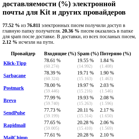
доставляемости (%) электронной
почты для Kit и других провайдеров
77.52 %
из
76.811
электронных писем получили доступ в
главную папку получателя.
20.36 %
писем оказались в папке
для spam после доставке. В доставки, из всех посланых писем,
2.12 %
исчезли на пути.
Провайдер
Входящие (%)
Spam (%)
Потеряно (%)
78.61 %
19.55 %
1.84 %
Klick-Tipp
(60.274)
(14.992)
(1.408)
78.39 %
19.71 %
1.90 %
Sarbacane
(60.324)
(15.163)
(1.463)
78.00 %
19.97 %
2.03 %
Postmark
(59.446)
(15.216)
(1.546)
77.99 %
19.93 %
2.08 %
Brevo
(59.740)
(15.263)
(1.596)
77.73 %
20.11 %
2.17 %
SendPulse
(59.199)
(15.314)
(1.650)
77.65 %
20.28 %
2.06 %
Rapidmail
(59.005)
(15.410)
(1.569)
77.61 %
20.28 %
2.10 %
MailChimp