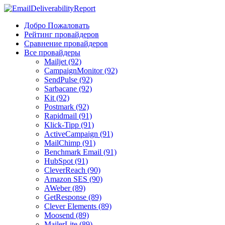
Добро Пожаловать
Рейтинг провайдеров
Сравнение провайдеров
Все провайдеры
Mailjet (92)
CampaignMonitor (92)
SendPulse (92)
Sarbacane (92)
Kit (92)
Postmark (92)
Rapidmail (91)
Klick-Tipp (91)
ActiveCampaign (91)
MailChimp (91)
Benchmark Email (91)
HubSpot (91)
CleverReach (90)
Amazon SES (90)
AWeber (89)
GetResponse (89)
Clever Elements (89)
Moosend (89)
MailerLite (89)