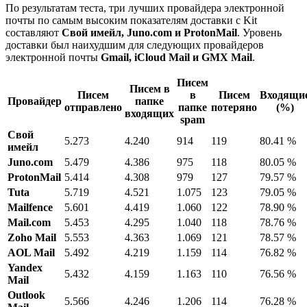
По результатам теста, три лучших провайдера электронной
почты по самым высоким показателям доставки с Kit
составляют
Свой имейл, Juno.com и ProtonMail
. Уровень
доставки был наихудшим для следующих провайдеров
электронной почты
Gmail, iCloud Mail и GMX Mail
.
Писем
Писем в
Писем
в
Писем
Входящи
Провайдер
папке
отправлено
папке
потеряно
(%)
входящих
spam
Свой
5.273
4.240
914
119
80.41 %
имейл
Juno.com
5.479
4.386
975
118
80.05 %
ProtonMail
5.414
4.308
979
127
79.57 %
Tuta
5.719
4.521
1.075
123
79.05 %
Mailfence
5.601
4.419
1.060
122
78.90 %
Mail.com
5.453
4.295
1.040
118
78.76 %
Zoho Mail
5.553
4.363
1.069
121
78.57 %
AOL Mail
5.492
4.219
1.159
114
76.82 %
Yandex
5.432
4.159
1.163
110
76.56 %
Mail
Outlook
5.566
4.246
1.206
114
76.28 %