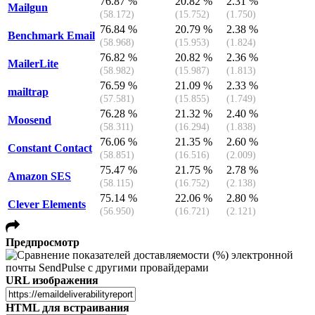
76.87 %
20.82 %
2.31 %
Mailgun
(58.172)
(15.752)
(1.750)
76.84 %
20.79 %
2.38 %
Benchmark Email
(58.968)
(15.953)
(1.824)
76.82 %
20.82 %
2.36 %
MailerLite
(58.982)
(15.987)
(1.813)
76.59 %
21.09 %
2.33 %
mailtrap
(57.581)
(15.855)
(1.749)
76.28 %
21.32 %
2.40 %
Moosend
(58.311)
(16.294)
(1.838)
76.06 %
21.35 %
2.60 %
Constant Contact
(58.851)
(16.516)
(2.009)
75.47 %
21.75 %
2.78 %
Amazon SES
(58.115)
(16.752)
(2.138)
75.14 %
22.06 %
2.80 %
Clever Elements
(56.950)
(16.721)
(2.121)
Предпросмотр
URL изображения
HTML для встраивания