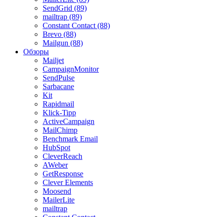
SendGrid (89)
mailtrap (89)
Constant Contact (88)
Brevo (88)
Mailgun (88)
Обзоры
Mailjet
CampaignMonitor
SendPulse
Sarbacane
Kit
Rapidmail
Klick-Tipp
ActiveCampaign
MailChimp
Benchmark Email
HubSpot
CleverReach
AWeber
GetResponse
Clever Elements
Moosend
MailerLite
mailtrap