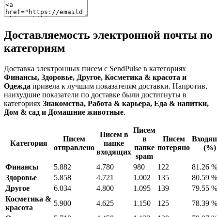
Доставляемость электронной почты по
категориям
Доставка электронных писем с SendPulse в категориях
Финансы, Здоровье, Другое, Косметика & красота и
Одежда
привела к лучшим показателям доставки. Напротив,
наихудшие показатели по доставке были достигнуты в
категориях
Знакомства, Работа & карьера, Еда & напитки,
Дом & сад и Домашние животные
.
Писем
Писем в
Писем
в
Писем
Входя
Категория
папке
отправлено
папке
потеряно
(%)
входящих
spam
Финансы
5.882
4.780
980
122
81.26 
Здоровье
5.858
4.721
1.002
135
80.59 
Другое
6.034
4.800
1.095
139
79.55 
Косметика &
5.900
4.625
1.150
125
78.39 
красота