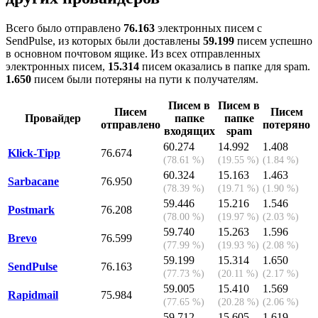
Всего было отправлено
76.163
электронных писем с
SendPulse, из которых были доставлены
59.199
писем успешно
в основном почтовом ящике. Из всех отправленных
электронных писем,
15.314
писем оказались в папке для spam.
1.650
писем были потеряны на пути к получателям.
Писем в
Писем в
Писем
Писем
Провайдер
папке
папке
отправлено
потеряно
входящих
spam
60.274
14.992
1.408
Klick-Tipp
76.674
(78.61 %)
(19.55 %)
(1.84 %)
60.324
15.163
1.463
Sarbacane
76.950
(78.39 %)
(19.71 %)
(1.90 %)
59.446
15.216
1.546
Postmark
76.208
(78.00 %)
(19.97 %)
(2.03 %)
59.740
15.263
1.596
Brevo
76.599
(77.99 %)
(19.93 %)
(2.08 %)
59.199
15.314
1.650
SendPulse
76.163
(77.73 %)
(20.11 %)
(2.17 %)
59.005
15.410
1.569
Rapidmail
75.984
(77.65 %)
(20.28 %)
(2.06 %)
59.712
15.605
1.619