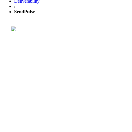
Deliverability
/
SendPulse
Расти свой бизнес быстрее с
GetResponse!
Мощная единая платформа для email-рассылок,
лендингов и
автоматизации маркетинга
.
30 ДНЕЙ БЕСПЛАТНО