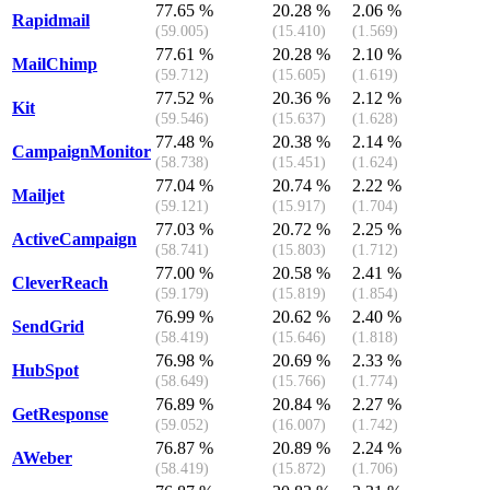
77.65 %
20.28 %
2.06 %
Rapidmail
(59.005)
(15.410)
(1.569)
77.61 %
20.28 %
2.10 %
MailChimp
(59.712)
(15.605)
(1.619)
77.52 %
20.36 %
2.12 %
Kit
(59.546)
(15.637)
(1.628)
77.48 %
20.38 %
2.14 %
CampaignMonitor
(58.738)
(15.451)
(1.624)
77.04 %
20.74 %
2.22 %
Mailjet
(59.121)
(15.917)
(1.704)
77.03 %
20.72 %
2.25 %
ActiveCampaign
(58.741)
(15.803)
(1.712)
77.00 %
20.58 %
2.41 %
CleverReach
(59.179)
(15.819)
(1.854)
76.99 %
20.62 %
2.40 %
SendGrid
(58.419)
(15.646)
(1.818)
76.98 %
20.69 %
2.33 %
HubSpot
(58.649)
(15.766)
(1.774)
76.89 %
20.84 %
2.27 %
GetResponse
(59.052)
(16.007)
(1.742)
76.87 %
20.89 %
2.24 %
AWeber
(58.419)
(15.872)
(1.706)