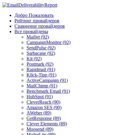
Добро Пожаловать
Рейтинг провайдеров
Сравнение провайдеров
Все провайдеры
Mailjet (92)
CampaignMonitor (92)
SendPulse (92)
Sarbacane (92)
Kit (92)
Postmark (92)
Rapidmail (91)
Klick-Tipp (91)
ActiveCampaign (91)
MailChimp (91)
Benchmark Email (91)
HubSpot (91)
CleverReach (90)
Amazon SES (90)
AWeber (89)
GetResponse (89)
Clever Elements (89)
Moosend (89)
MailerLite (89)