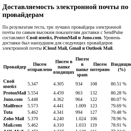
Доставляемость электронной почты по
провайдерам
По результатам теста, три лучших провайдера электронной
почты по самым высоким показателям доставки с SendPulse
составляют
Свой имейл, ProtonMail и Juno.com
. Уровень
доставки был наихудшим для следующих провайдеров
электронной почты
iCloud Mail, Gmail и Outlook Mail
.
Писем
Писем в
Писем
в
Писем
Входящи
Провайдер
папке
отправлено
папке
потеряно
(%)
входящих
spam
Свой
5.347
4.305
934
108
80.51 %
имейл
ProtonMail
5.554
4.459
963
132
80.28 %
Juno.com
5.448
4.362
964
122
80.07 %
Mailfence
5.573
4.441
1.009
123
79.69 %
Tuta
5.462
4.341
994
127
79.48 %
Zoho Mail
5.370
4.240
1.024
106
78.96 %
Mail.com
5.462
4.310
1.033
119
78.91 %