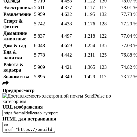
Одежда
5.710
4.458
1.122
130
78.07 
Электроника
5.611
4.377
1.117
117
78.01 
Развлечение
5.959
4.632
1.195
132
77.73 
Спорт &
5.742
4.438
1.176
128
77.29 
фитнес
Домашние
5.837
4.497
1.218
122
77.04 
животные
Дом & сад
6.048
4.659
1.254
135
77.03 
Еда &
5.778
4.442
1.211
125
76.88 
напитки
Работа &
5.909
4.421
1.365
123
74.82 
карьера
Знакомства
5.895
4.349
1.429
117
73.77 
Предпросмотр
URL изображения
HTML для встраивания