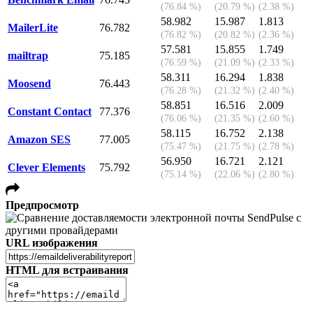
(76.84 %)
(20.79 %)
(2.38 %)
58.982
15.987
1.813
MailerLite
76.782
(76.82 %)
(20.82 %)
(2.36 %)
57.581
15.855
1.749
mailtrap
75.185
(76.59 %)
(21.09 %)
(2.33 %)
58.311
16.294
1.838
Moosend
76.443
(76.28 %)
(21.32 %)
(2.40 %)
58.851
16.516
2.009
Constant Contact
77.376
(76.06 %)
(21.35 %)
(2.60 %)
58.115
16.752
2.138
Amazon SES
77.005
(75.47 %)
(21.75 %)
(2.78 %)
56.950
16.721
2.121
Clever Elements
75.792
(75.14 %)
(22.06 %)
(2.80 %)
Предпросмотр
URL изображения
HTML для встраивания