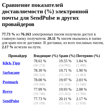
Сравнение показателей
доставляемости (%) электронной
почты для SendPulse и других
провайдеров
77.73 %
из
76.163
электронных писем получили доступ в
главную папку получателя.
20.11 %
писем оказались в папке
для spam после доставке. В доставки, из всех посланых писем,
2.17 %
исчезли на пути.
Провайдер
Входящие (%)
Spam (%)
Потеряно (%)
78.61 %
19.55 %
1.84 %
Klick-Tipp
(60.274)
(14.992)
(1.408)
78.39 %
19.71 %
1.90 %
Sarbacane
(60.324)
(15.163)
(1.463)
78.00 %
19.97 %
2.03 %
Postmark
(59.446)
(15.216)
(1.546)
77.99 %
19.93 %
2.08 %
Brevo
(59.740)
(15.263)
(1.596)
77.73 %
20.11 %
2.17 %
SendPulse
(59.199)
(15.314)
(1.650)