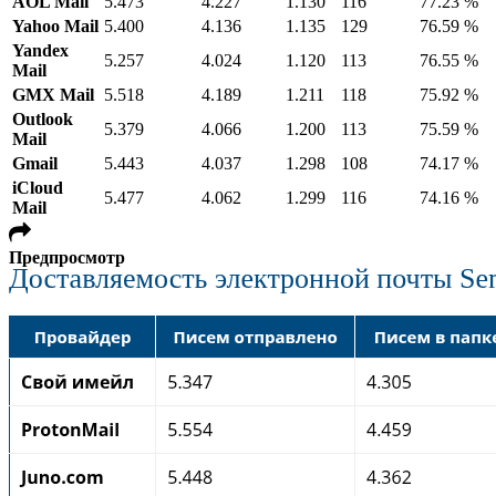
AOL Mail
5.473
4.227
1.130
116
77.23 %
Yahoo Mail
5.400
4.136
1.135
129
76.59 %
Yandex
5.257
4.024
1.120
113
76.55 %
Mail
GMX Mail
5.518
4.189
1.211
118
75.92 %
Outlook
5.379
4.066
1.200
113
75.59 %
Mail
Gmail
5.443
4.037
1.298
108
74.17 %
iCloud
5.477
4.062
1.299
116
74.16 %
Mail
Предпросмотр