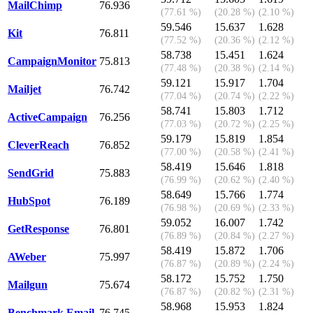
MailChimp
76.936
(77.61 %)
(20.28 %)
(2.10 %)
59.546
15.637
1.628
Kit
76.811
(77.52 %)
(20.36 %)
(2.12 %)
58.738
15.451
1.624
CampaignMonitor
75.813
(77.48 %)
(20.38 %)
(2.14 %)
59.121
15.917
1.704
Mailjet
76.742
(77.04 %)
(20.74 %)
(2.22 %)
58.741
15.803
1.712
ActiveCampaign
76.256
(77.03 %)
(20.72 %)
(2.25 %)
59.179
15.819
1.854
CleverReach
76.852
(77.00 %)
(20.58 %)
(2.41 %)
58.419
15.646
1.818
SendGrid
75.883
(76.99 %)
(20.62 %)
(2.40 %)
58.649
15.766
1.774
HubSpot
76.189
(76.98 %)
(20.69 %)
(2.33 %)
59.052
16.007
1.742
GetResponse
76.801
(76.89 %)
(20.84 %)
(2.27 %)
58.419
15.872
1.706
AWeber
75.997
(76.87 %)
(20.89 %)
(2.24 %)
58.172
15.752
1.750
Mailgun
75.674
(76.87 %)
(20.82 %)
(2.31 %)
58.968
15.953
1.824
Benchmark Email
76.745