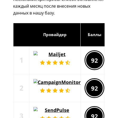
каждый месяц после внесения новых
данных в нашу базу.
Провайдер
Баллы
D
1
92
9
2
92
98
3
92
98