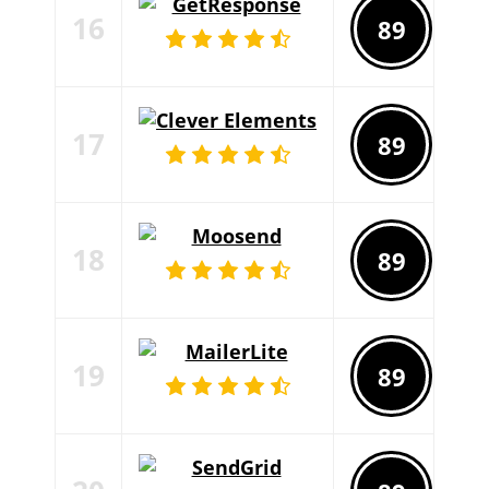
16
89
97
17
89
97
18
89
97
19
89
96