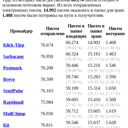
основном почтовом ящике. Из всех отправленных
электронных писем,
14.992
писем оказались в папке для spam.
1.408
писем были потеряны на пути к получателям.
Писем в
Писем в
Писем
Писем
Провайдер
папке
папке
отправлено
потеряно
входящих
spam
60.274
14.992
1.408
Klick-Tipp
76.674
(78.61 %)
(19.55 %)
(1.84 %)
60.324
15.163
1.463
Sarbacane
76.950
(78.39 %)
(19.71 %)
(1.90 %)
59.446
15.216
1.546
Postmark
76.208
(78.00 %)
(19.97 %)
(2.03 %)
59.740
15.263
1.596
Brevo
76.599
(77.99 %)
(19.93 %)
(2.08 %)
59.199
15.314
1.650
SendPulse
76.163
(77.73 %)
(20.11 %)
(2.17 %)
59.005
15.410
1.569
Rapidmail
75.984
(77.65 %)
(20.28 %)
(2.06 %)
59.712
15.605
1.619
MailChimp
76.936
(77.61 %)
(20.28 %)
(2.10 %)
59.546
15.637
1.628
Kit
76.811
(77.52 %)
(20.36 %)
(2.12 %)