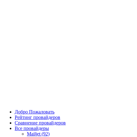
Добро Пожаловать
Рейтинг провайдеров
Сравнение провайдеров
Все провайдеры
Mailjet (92)