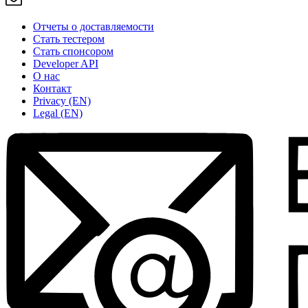
Отчеты о доставляемости
Стать тестером
Стать спонсором
Developer API
О нас
Контакт
Privacy (EN)
Legal (EN)