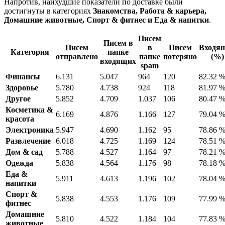
Напротив, наихудшие показатели по доставке были
достигнуты в категориях
Знакомства, Работа & карьера,
Домашние животные, Спорт & фитнес и Еда & напитки
.
Писем
Писем в
Писем
в
Писем
Входя
Категория
папке
отправлено
папке
потеряно
(%)
входящих
spam
Финансы
6.131
5.047
964
120
82.32 
Здоровье
5.780
4.738
924
118
81.97 
Другое
5.852
4.709
1.037
106
80.47 
Косметика &
6.169
4.876
1.166
127
79.04 
красота
Электроника
5.947
4.690
1.162
95
78.86 
Развлечение
6.018
4.725
1.169
124
78.51 
Дом & сад
5.788
4.527
1.164
97
78.21 
Одежда
5.838
4.564
1.176
98
78.18 
Еда &
5.911
4.613
1.196
102
78.04 
напитки
Спорт &
5.838
4.553
1.176
109
77.99 
фитнес
Домашние
5.810
4.522
1.184
104
77.83 
животные