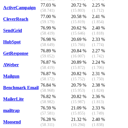
77.03 %
20.72 %
2.25 %
ActiveCampaign
(58.741)
(15.803)
(1.712)
77.00 %
20.58 %
2.41 %
CleverReach
(59.179)
(15.819)
(1.854)
76.99 %
20.62 %
2.40 %
SendGrid
(58.419)
(15.646)
(1.818)
76.98 %
20.69 %
2.33 %
HubSpot
(58.649)
(15.766)
(1.774)
76.89 %
20.84 %
2.27 %
GetResponse
(59.052)
(16.007)
(1.742)
76.87 %
20.89 %
2.24 %
AWeber
(58.419)
(15.872)
(1.706)
76.87 %
20.82 %
2.31 %
Mailgun
(58.172)
(15.752)
(1.750)
76.84 %
20.79 %
2.38 %
Benchmark Email
(58.968)
(15.953)
(1.824)
76.82 %
20.82 %
2.36 %
MailerLite
(58.982)
(15.987)
(1.813)
76.59 %
21.09 %
2.33 %
mailtrap
(57.581)
(15.855)
(1.749)
76.28 %
21.32 %
2.40 %
Moosend
(58.311)
(16.294)
(1.838)