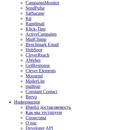
CampaignMonitor
SendPulse
Sarbacane
Kit
Rapidmail
Klick-Tipp
ActiveCampaign
MailChimp
Benchmark Email
HubSpot
CleverReach
AWeber
GetResponse
Clever Elements
Moosend
MailerLite
mailtrap
Constant Contact
Brevo
Информация
Имейл доставляемость
Как мы тестируем
Спонсоры
О нас
Developer API