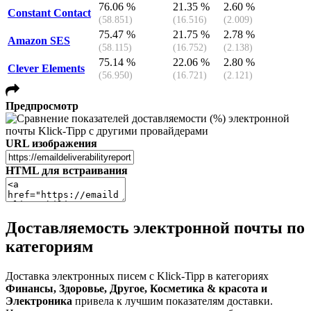
76.06 %
21.35 %
2.60 %
Constant Contact
(58.851)
(16.516)
(2.009)
75.47 %
21.75 %
2.78 %
Amazon SES
(58.115)
(16.752)
(2.138)
75.14 %
22.06 %
2.80 %
Clever Elements
(56.950)
(16.721)
(2.121)
Предпросмотр
URL изображения
HTML для встраивания
Доставляемость электронной почты по
категориям
Доставка электронных писем с Klick-Tipp в категориях
Финансы, Здоровье, Другое, Косметика & красота и
Электроника
привела к лучшим показателям доставки.