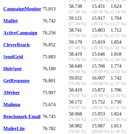
58.738
15.451
1.624
CampaignMonitor
75.813
(77.48 %)
(20.38 %)
(2.14 %)
59.121
15.917
1.704
Mailjet
76.742
(77.04 %)
(20.74 %)
(2.22 %)
58.741
15.803
1.712
ActiveCampaign
76.256
(77.03 %)
(20.72 %)
(2.25 %)
59.179
15.819
1.854
CleverReach
76.852
(77.00 %)
(20.58 %)
(2.41 %)
58.419
15.646
1.818
SendGrid
75.883
(76.99 %)
(20.62 %)
(2.40 %)
58.649
15.766
1.774
HubSpot
76.189
(76.98 %)
(20.69 %)
(2.33 %)
59.052
16.007
1.742
GetResponse
76.801
(76.89 %)
(20.84 %)
(2.27 %)
58.419
15.872
1.706
AWeber
75.997
(76.87 %)
(20.89 %)
(2.24 %)
58.172
15.752
1.750
Mailgun
75.674
(76.87 %)
(20.82 %)
(2.31 %)
58.968
15.953
1.824
Benchmark Email
76.745
(76.84 %)
(20.79 %)
(2.38 %)
58.982
15.987
1.813
MailerLite
76.782
(76.82 %)
(20.82 %)
(2.36 %)