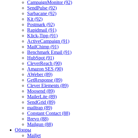
CampaignMonitor (92)
SendPulse (92)
Sarbacane (92)
Kit (92)
Postmark (92)
Rapidmail (91)
Klick-Tipp (91)
ActiveCampaign (91)
MailChimp (91)
Benchmark Email (91)
HubSpot (91)
CleverReach (90)
Amazon SES (90)
AWeber (89)
GetResponse (89)
Clever Elements (89)
Moosend (89)
MailerLite (89)
SendGrid (89)
mailtrap (89)
Constant Contact (88)
Brevo (88)
Mailgun (88)
Обзоры
Mailjet