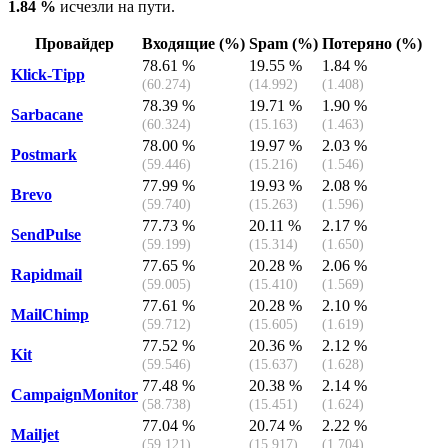
1.84 %
исчезли на пути.
Провайдер
Входящие (%)
Spam (%)
Потеряно (%)
78.61 %
19.55 %
1.84 %
Klick-Tipp
(60.274)
(14.992)
(1.408)
78.39 %
19.71 %
1.90 %
Sarbacane
(60.324)
(15.163)
(1.463)
78.00 %
19.97 %
2.03 %
Postmark
(59.446)
(15.216)
(1.546)
77.99 %
19.93 %
2.08 %
Brevo
(59.740)
(15.263)
(1.596)
77.73 %
20.11 %
2.17 %
SendPulse
(59.199)
(15.314)
(1.650)
77.65 %
20.28 %
2.06 %
Rapidmail
(59.005)
(15.410)
(1.569)
77.61 %
20.28 %
2.10 %
MailChimp
(59.712)
(15.605)
(1.619)
77.52 %
20.36 %
2.12 %
Kit
(59.546)
(15.637)
(1.628)
77.48 %
20.38 %
2.14 %
CampaignMonitor
(58.738)
(15.451)
(1.624)
77.04 %
20.74 %
2.22 %
Mailjet
(59.121)
(15.917)
(1.704)