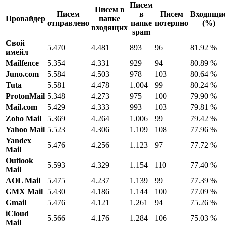
Писем
Писем в
Писем
в
Писем
Входящи
Провайдер
папке
отправлено
папке
потеряно
(%)
входящих
spam
Свой
5.470
4.481
893
96
81.92 %
имейл
Mailfence
5.354
4.331
929
94
80.89 %
Juno.com
5.584
4.503
978
103
80.64 %
Tuta
5.581
4.478
1.004
99
80.24 %
ProtonMail
5.348
4.273
975
100
79.90 %
Mail.com
5.429
4.333
993
103
79.81 %
Zoho Mail
5.369
4.264
1.006
99
79.42 %
Yahoo Mail
5.523
4.306
1.109
108
77.96 %
Yandex
5.476
4.256
1.123
97
77.72 %
Mail
Outlook
5.593
4.329
1.154
110
77.40 %
Mail
AOL Mail
5.475
4.237
1.139
99
77.39 %
GMX Mail
5.430
4.186
1.144
100
77.09 %
Gmail
5.476
4.121
1.261
94
75.26 %
iCloud
5.566
4.176
1.284
106
75.03 %
Mail