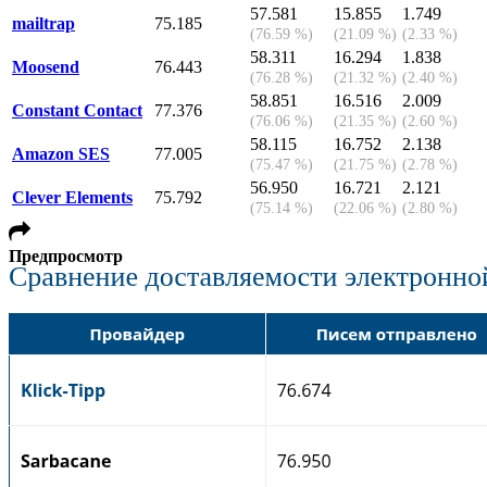
57.581
15.855
1.749
mailtrap
75.185
(76.59 %)
(21.09 %)
(2.33 %)
58.311
16.294
1.838
Moosend
76.443
(76.28 %)
(21.32 %)
(2.40 %)
58.851
16.516
2.009
Constant Contact
77.376
(76.06 %)
(21.35 %)
(2.60 %)
58.115
16.752
2.138
Amazon SES
77.005
(75.47 %)
(21.75 %)
(2.78 %)
56.950
16.721
2.121
Clever Elements
75.792
(75.14 %)
(22.06 %)
(2.80 %)
Предпросмотр