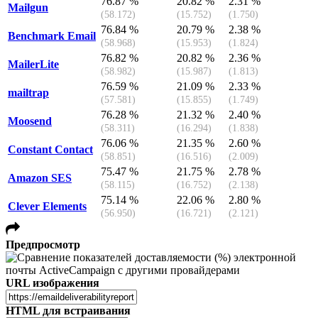
76.87 %
20.82 %
2.31 %
Mailgun
(58.172)
(15.752)
(1.750)
76.84 %
20.79 %
2.38 %
Benchmark Email
(58.968)
(15.953)
(1.824)
76.82 %
20.82 %
2.36 %
MailerLite
(58.982)
(15.987)
(1.813)
76.59 %
21.09 %
2.33 %
mailtrap
(57.581)
(15.855)
(1.749)
76.28 %
21.32 %
2.40 %
Moosend
(58.311)
(16.294)
(1.838)
76.06 %
21.35 %
2.60 %
Constant Contact
(58.851)
(16.516)
(2.009)
75.47 %
21.75 %
2.78 %
Amazon SES
(58.115)
(16.752)
(2.138)
75.14 %
22.06 %
2.80 %
Clever Elements
(56.950)
(16.721)
(2.121)
Предпросмотр
URL изображения
HTML для встраивания