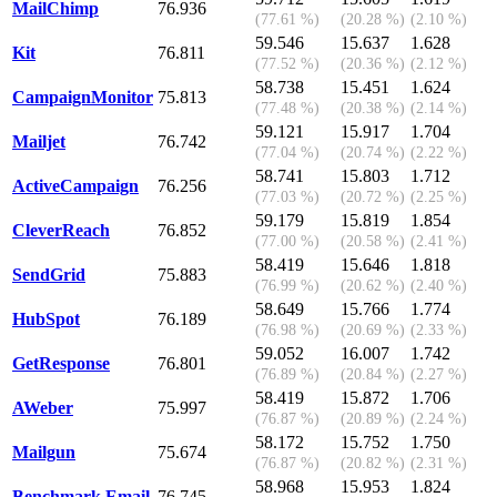
MailChimp
76.936
(77.61 %)
(20.28 %)
(2.10 %)
59.546
15.637
1.628
Kit
76.811
(77.52 %)
(20.36 %)
(2.12 %)
58.738
15.451
1.624
CampaignMonitor
75.813
(77.48 %)
(20.38 %)
(2.14 %)
59.121
15.917
1.704
Mailjet
76.742
(77.04 %)
(20.74 %)
(2.22 %)
58.741
15.803
1.712
ActiveCampaign
76.256
(77.03 %)
(20.72 %)
(2.25 %)
59.179
15.819
1.854
CleverReach
76.852
(77.00 %)
(20.58 %)
(2.41 %)
58.419
15.646
1.818
SendGrid
75.883
(76.99 %)
(20.62 %)
(2.40 %)
58.649
15.766
1.774
HubSpot
76.189
(76.98 %)
(20.69 %)
(2.33 %)
59.052
16.007
1.742
GetResponse
76.801
(76.89 %)
(20.84 %)
(2.27 %)
58.419
15.872
1.706
AWeber
75.997
(76.87 %)
(20.89 %)
(2.24 %)
58.172
15.752
1.750
Mailgun
75.674
(76.87 %)
(20.82 %)
(2.31 %)
58.968
15.953
1.824
Benchmark Email
76.745