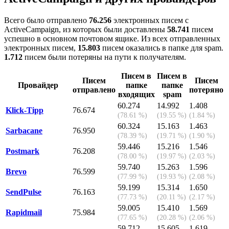
Всего было отправлено
76.256
электронных писем с
ActiveCampaign, из которых были доставлены
58.741
писем
успешно в основном почтовом ящике. Из всех отправленных
электронных писем,
15.803
писем оказались в папке для spam.
1.712
писем были потеряны на пути к получателям.
Писем в
Писем в
Писем
Писем
Провайдер
папке
папке
отправлено
потеряно
входящих
spam
60.274
14.992
1.408
Klick-Tipp
76.674
(78.61 %)
(19.55 %)
(1.84 %)
60.324
15.163
1.463
Sarbacane
76.950
(78.39 %)
(19.71 %)
(1.90 %)
59.446
15.216
1.546
Postmark
76.208
(78.00 %)
(19.97 %)
(2.03 %)
59.740
15.263
1.596
Brevo
76.599
(77.99 %)
(19.93 %)
(2.08 %)
59.199
15.314
1.650
SendPulse
76.163
(77.73 %)
(20.11 %)
(2.17 %)
59.005
15.410
1.569
Rapidmail
75.984
(77.65 %)
(20.28 %)
(2.06 %)
59.712
15.605
1.619