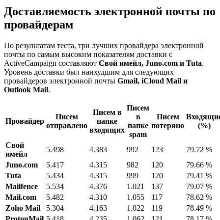
Доставляемость электронной почты по
провайдерам
По результатам теста, три лучших провайдера электронной
почты по самым высоким показателям доставки с
ActiveCampaign составляют
Свой имейл, Juno.com и Tuta
.
Уровень доставки был наихудшим для следующих
провайдеров электронной почты
Gmail, iCloud Mail и
Outlook Mail
.
Писем
Писем в
Писем
в
Писем
Входящи
Провайдер
папке
отправлено
папке
потеряно
(%)
входящих
spam
Свой
5.498
4.383
992
123
79.72 %
имейл
Juno.com
5.417
4.315
982
120
79.66 %
Tuta
5.434
4.315
999
120
79.41 %
Mailfence
5.534
4.376
1.021
137
79.07 %
Mail.com
5.482
4.310
1.055
117
78.62 %
Zoho Mail
5.304
4.163
1.022
119
78.49 %
ProtonMail
5.418
4.235
1.062
121
78.17 %