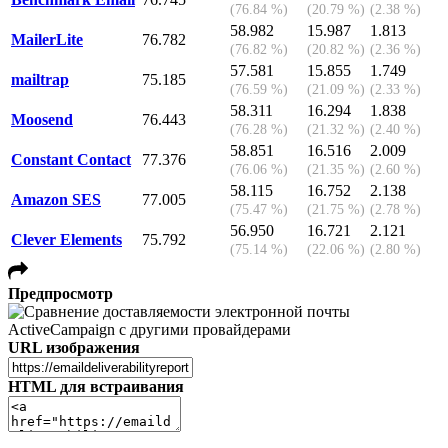
(76.84 %)
(20.79 %)
(2.38 %)
58.982
15.987
1.813
MailerLite
76.782
(76.82 %)
(20.82 %)
(2.36 %)
57.581
15.855
1.749
mailtrap
75.185
(76.59 %)
(21.09 %)
(2.33 %)
58.311
16.294
1.838
Moosend
76.443
(76.28 %)
(21.32 %)
(2.40 %)
58.851
16.516
2.009
Constant Contact
77.376
(76.06 %)
(21.35 %)
(2.60 %)
58.115
16.752
2.138
Amazon SES
77.005
(75.47 %)
(21.75 %)
(2.78 %)
56.950
16.721
2.121
Clever Elements
75.792
(75.14 %)
(22.06 %)
(2.80 %)
Предпросмотр
URL изображения
HTML для встраивания