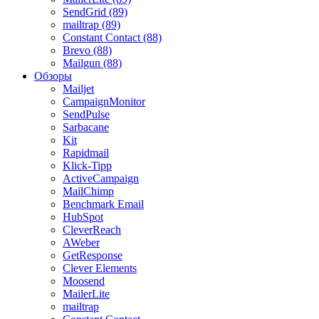
SendGrid (89)
mailtrap (89)
Constant Contact (88)
Brevo (88)
Mailgun (88)
Обзоры
Mailjet
CampaignMonitor
SendPulse
Sarbacane
Kit
Rapidmail
Klick-Tipp
ActiveCampaign
MailChimp
Benchmark Email
HubSpot
CleverReach
AWeber
GetResponse
Clever Elements
Moosend
MailerLite
mailtrap