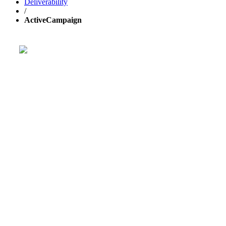
Deliverability
/
ActiveCampaign
Расти свой бизнес быстрее с
GetResponse!
Мощная единая платформа для email-рассылок,
лендингов и
автоматизации маркетинга
.
30 ДНЕЙ БЕСПЛАТНО