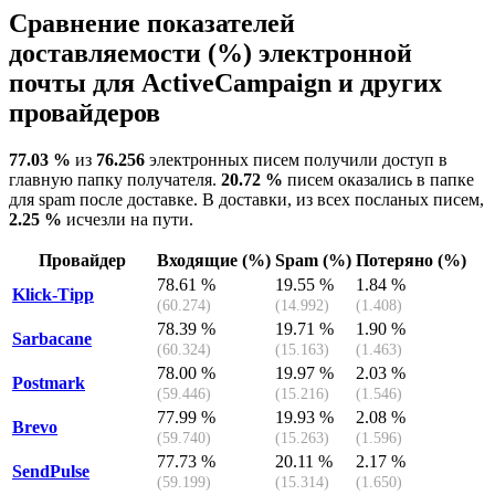
Сравнение показателей
доставляемости (%) электронной
почты для ActiveCampaign и других
провайдеров
77.03 %
из
76.256
электронных писем получили доступ в
главную папку получателя.
20.72 %
писем оказались в папке
для spam после доставке. В доставки, из всех посланых писем,
2.25 %
исчезли на пути.
Провайдер
Входящие (%)
Spam (%)
Потеряно (%)
78.61 %
19.55 %
1.84 %
Klick-Tipp
(60.274)
(14.992)
(1.408)
78.39 %
19.71 %
1.90 %
Sarbacane
(60.324)
(15.163)
(1.463)
78.00 %
19.97 %
2.03 %
Postmark
(59.446)
(15.216)
(1.546)
77.99 %
19.93 %
2.08 %
Brevo
(59.740)
(15.263)
(1.596)
77.73 %
20.11 %
2.17 %
SendPulse
(59.199)
(15.314)
(1.650)