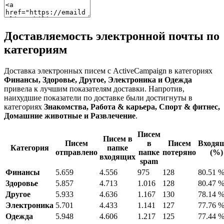
Доставляемость электронной почты по
категориям
Доставка электронных писем с ActiveCampaign в категориях
Финансы, Здоровье, Другое, Электроника и Одежда
привела к лучшим показателям доставки. Напротив,
наихудшие показатели по доставке были достигнуты в
категориях
Знакомства, Работа & карьера, Спорт & фитнес,
Домашние животные и Развлечение
.
Писем
Писем в
Писем
в
Писем
Входя
Категория
папке
отправлено
папке
потеряно
(%)
входящих
spam
Финансы
5.659
4.556
975
128
80.51 
Здоровье
5.857
4.713
1.016
128
80.47 
Другое
5.933
4.636
1.167
130
78.14 
Электроника
5.701
4.433
1.141
127
77.76 
Одежда
5.948
4.606
1.217
125
77.44 