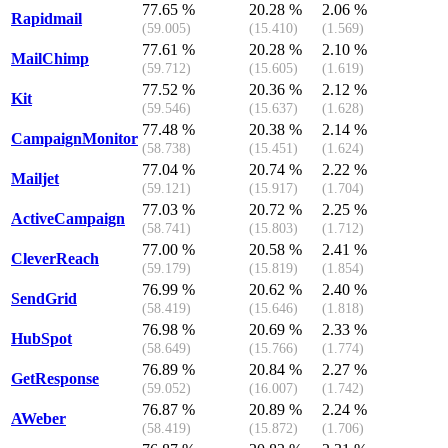
77.65 %
20.28 %
2.06 %
Rapidmail
(59.005)
(15.410)
(1.569)
77.61 %
20.28 %
2.10 %
MailChimp
(59.712)
(15.605)
(1.619)
77.52 %
20.36 %
2.12 %
Kit
(59.546)
(15.637)
(1.628)
77.48 %
20.38 %
2.14 %
CampaignMonitor
(58.738)
(15.451)
(1.624)
77.04 %
20.74 %
2.22 %
Mailjet
(59.121)
(15.917)
(1.704)
77.03 %
20.72 %
2.25 %
ActiveCampaign
(58.741)
(15.803)
(1.712)
77.00 %
20.58 %
2.41 %
CleverReach
(59.179)
(15.819)
(1.854)
76.99 %
20.62 %
2.40 %
SendGrid
(58.419)
(15.646)
(1.818)
76.98 %
20.69 %
2.33 %
HubSpot
(58.649)
(15.766)
(1.774)
76.89 %
20.84 %
2.27 %
GetResponse
(59.052)
(16.007)
(1.742)
76.87 %
20.89 %
2.24 %
AWeber
(58.419)
(15.872)
(1.706)