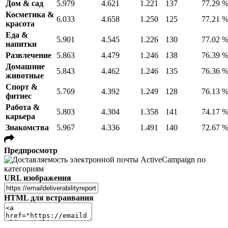
Дом & сад
5.979
4.621
1.221
137
77.29 
Косметика &
6.033
4.658
1.250
125
77.21 
красота
Еда &
5.901
4.545
1.226
130
77.02 
напитки
Развлечение
5.863
4.479
1.246
138
76.39 
Домашние
5.843
4.462
1.246
135
76.36 
животные
Спорт &
5.769
4.392
1.249
128
76.13 
фитнес
Работа &
5.803
4.304
1.358
141
74.17 
карьера
Знакомства
5.967
4.336
1.491
140
72.67 
Предпросмотр
URL изображения
HTML для встраивания