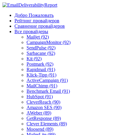
Добро Пожаловать
Рейтинг провайдеров
Сравнение провайдеров
Все провайдеры
Mailjet (92)
CampaignMonitor (92)
SendPulse (92)
Sarbacane (92)
Kit (92)
Postmark (92)
Rapidmail (91)
Klick-Tipp (91)
ActiveCampaign (91)
MailChimp (91)
Benchmark Email (91)
HubSpot (91)
CleverReach (90)
Amazon SES (90)
AWeber (89)
GetResponse (89)
Clever Elements (89)
Moosend (89)
MailerLite (89)