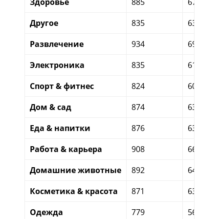
Здоровье
885
673
Другое
835
632
Развлечение
934
691
Электроника
835
615
Спорт & фитнес
824
604
Дом & сад
874
639
Еда & напитки
876
639
Работа & карьера
908
661
Домашние животные
892
649
Косметика & красота
871
633
Одежда
779
565