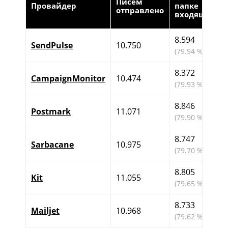
Писем
Провайдер
папке
отправлено
входящих
8.594
SendPulse
10.750
(79.94 %)
8.372
CampaignMonitor
10.474
(79.93 %)
8.846
Postmark
11.071
(79.90 %)
8.747
Sarbacane
10.975
(79.70 %)
8.805
Kit
11.055
(79.65 %)
8.733
Mailjet
10.968
(79.62 %)