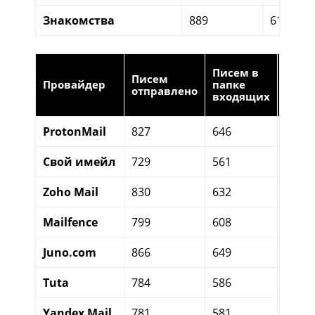
Знакомства
889
612
Писе
Писем в
Писем
в
Провайдер
папке
отправлено
папк
входящих
spam
ProtonMail
827
646
158
Свой имейл
729
561
147
Zoho Mail
830
632
172
Mailfence
799
608
169
Juno.com
866
649
191
Tuta
784
586
171
Yandex Mail
781
581
178