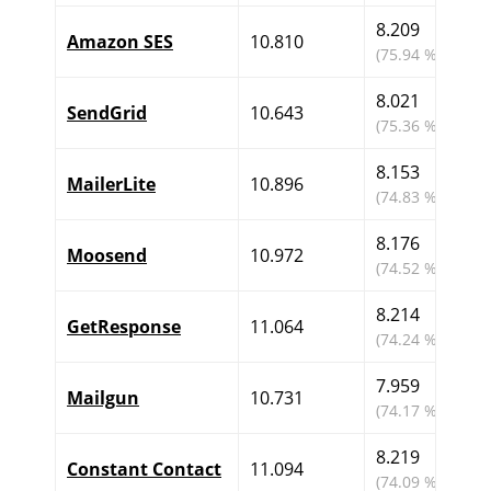
8.209
Amazon SES
10.810
(75.94 %)
8.021
SendGrid
10.643
(75.36 %)
8.153
MailerLite
10.896
(74.83 %)
8.176
Moosend
10.972
(74.52 %)
8.214
GetResponse
11.064
(74.24 %)
7.959
Mailgun
10.731
(74.17 %)
8.219
Constant Contact
11.094
(74.09 %)