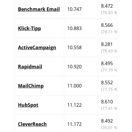
8.472
Benchmark Email
10.747
(78.83 %)
8.566
Klick-Tipp
10.883
(78.71 %)
8.281
ActiveCampaign
10.558
(78.43 %)
8.495
Rapidmail
10.920
(77.79 %)
8.552
MailChimp
11.000
(77.75 %)
8.610
HubSpot
11.122
(77.41 %)
8.492
CleverReach
11.172
(76.01 %)