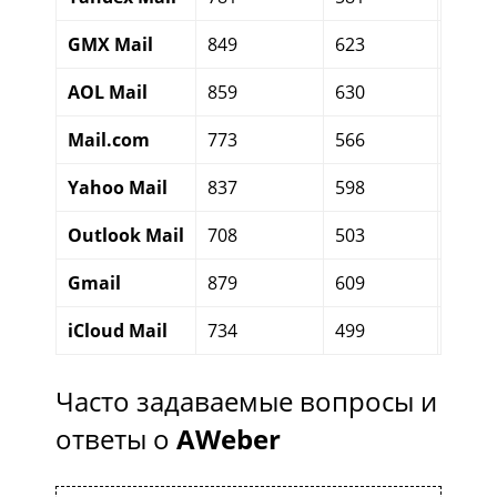
GMX Mail
849
623
201
AOL Mail
859
630
205
Mail.com
773
566
183
Yahoo Mail
837
598
213
Outlook Mail
708
503
186
Gmail
879
609
247
iCloud Mail
734
499
211
Часто задаваемые вопросы и
ответы о
AWeber