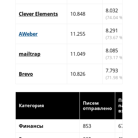
8.032
Clever Elements
10.848
(74.04 %)
8.291
AWeber
11.255
(73.67 %)
8.085
mailtrap
11.049
(73.17 %)
7.793
Brevo
10.826
(71.98 %)
Писем 
Писем
Категория
папке
отправлено
входящ
Финансы
853
678