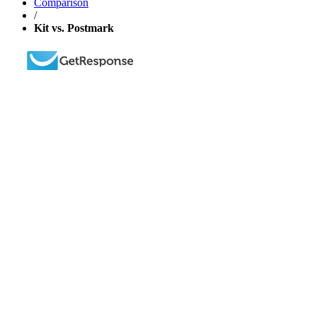
Comparison
/
Kit vs. Postmark
Расти свой бизнес быстрее с
GetResponse!
Мощная единая платформа для email-рассылок,
лендингов и
автоматизации маркетинга
.
30 ДНЕЙ БЕСПЛАТНО