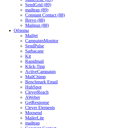
SendGrid (89)
mailtrap (89)
Constant Contact (88)
Brevo (88)
Mailgun (88)
Обзоры
Mailjet
CampaignMonitor
SendPulse
Sarbacane
Kit
Rapidmail
Klick-Tipp
ActiveCampaign
MailChimp
Benchmark Email
HubSpot
CleverReach
AWeber
GetResponse
Clever Elements
Moosend
MailerLite
mailtrap