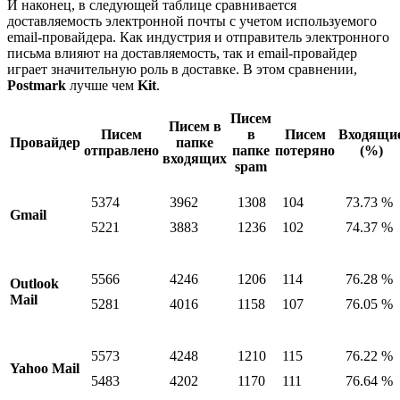
И наконец, в следующей таблице сравнивается
доставляемость электронной почты с учетом используемого
email-провайдера. Как индустрия и отправитель электронного
письма влияют на доставляемость, так и email-провайдер
играет значительную роль в доставке. В этом сравнении,
Postmark
лучше чем
Kit
.
Писем
Писем в
Писем
в
Писем
Входящи
Провайдер
папке
отправлено
папке
потеряно
(%)
входящих
spam
5374
3962
1308
104
73.73 %
Gmail
5221
3883
1236
102
74.37 %
5566
4246
1206
114
76.28 %
Outlook
Mail
5281
4016
1158
107
76.05 %
5573
4248
1210
115
76.22 %
Yahoo Mail
5483
4202
1170
111
76.64 %