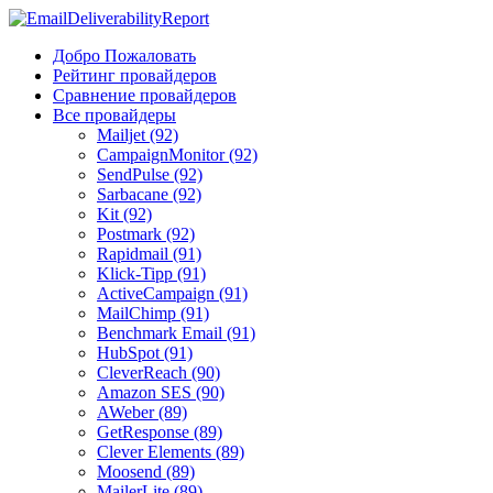
Добро Пожаловать
Рейтинг провайдеров
Сравнение провайдеров
Все провайдеры
Mailjet (92)
CampaignMonitor (92)
SendPulse (92)
Sarbacane (92)
Kit (92)
Postmark (92)
Rapidmail (91)
Klick-Tipp (91)
ActiveCampaign (91)
MailChimp (91)
Benchmark Email (91)
HubSpot (91)
CleverReach (90)
Amazon SES (90)
AWeber (89)
GetResponse (89)
Clever Elements (89)
Moosend (89)
MailerLite (89)