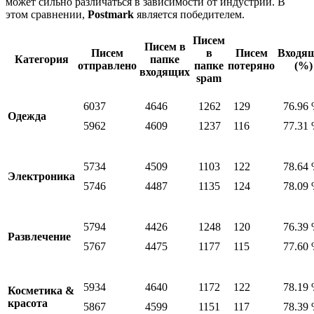
может сильно различаться в зависимости от индустрии. В
этом сравнении,
Postmark
является победителем.
Писем
Писем в
Писем
в
Писем
Входя
Категория
папке
отправлено
папке
потеряно
(%)
входящих
spam
6037
4646
1262
129
76.96
Одежда
5962
4609
1237
116
77.31
5734
4509
1103
122
78.64
Электроника
5746
4487
1135
124
78.09
5794
4426
1248
120
76.39
Развлечение
5767
4475
1177
115
77.60
5934
4640
1172
122
78.19
Косметика &
красота
5867
4599
1151
117
78.39