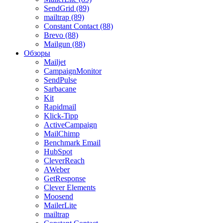
SendGrid (89)
mailtrap (89)
Constant Contact (88)
Brevo (88)
Mailgun (88)
Обзоры
Mailjet
CampaignMonitor
SendPulse
Sarbacane
Kit
Rapidmail
Klick-Tipp
ActiveCampaign
MailChimp
Benchmark Email
HubSpot
CleverReach
AWeber
GetResponse
Clever Elements
Moosend
MailerLite
mailtrap