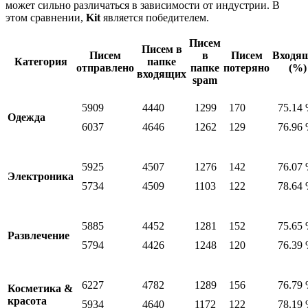
может сильно различаться в зависимости от индустрии. В
этом сравнении,
Kit
является победителем.
Писем
Писем в
Писем
в
Писем
Входя
Категория
папке
отправлено
папке
потеряно
(%)
входящих
spam
5909
4440
1299
170
75.14
Одежда
6037
4646
1262
129
76.96
5925
4507
1276
142
76.07
Электроника
5734
4509
1103
122
78.64
5885
4452
1281
152
75.65
Развлечение
5794
4426
1248
120
76.39
6227
4782
1289
156
76.79
Косметика &
красота
5934
4640
1172
122
78.19