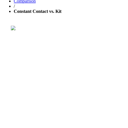
Comparison
/
Constant Contact vs. Kit
Расти свой бизнес быстрее с
GetResponse!
Мощная единая платформа для email-рассылок,
лендингов и
автоматизации маркетинга
.
30 ДНЕЙ БЕСПЛАТНО