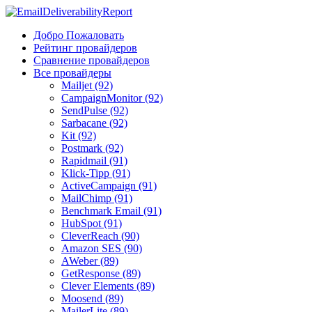
Добро Пожаловать
Рейтинг провайдеров
Сравнение провайдеров
Все провайдеры
Mailjet (92)
CampaignMonitor (92)
SendPulse (92)
Sarbacane (92)
Kit (92)
Postmark (92)
Rapidmail (91)
Klick-Tipp (91)
ActiveCampaign (91)
MailChimp (91)
Benchmark Email (91)
HubSpot (91)
CleverReach (90)
Amazon SES (90)
AWeber (89)
GetResponse (89)
Clever Elements (89)
Moosend (89)
MailerLite (89)