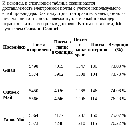
И наконец, в следующей таблице сравнивается
доставляемость электронной почты с учетом используемого
email-провайдера. Как индустрия и отправитель электронного
письма влияют на доставляемость, так и email-провайдер
играет значительную роль в доставке. В этом сравнении,
Kit
лучше чем
Constant Contact
.
Писем
Писем в
Писем
в
Писем
Входящи
Провайдер
папке
отправлено
папке
потеряно
(%)
входящих
spam
5498
4015
1347
136
73.03 %
Gmail
5374
3962
1308
104
73.73 %
5450
4036
1268
146
74.06 %
Outlook
Mail
5566
4246
1206
114
76.28 %
5564
4177
1237
150
75.07 %
Yahoo Mail
5573
4248
1210
115
76.22 %