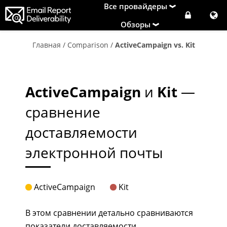
Все провайдеры
Обзоры
Главная
/
Comparison
/
ActiveCampaign vs. Kit
ActiveCampaign
и
Kit
—
сравнение
доставляемости
электронной почты
ActiveCampaign
Kit
В этом сравнении детально сравниваются
показатели доставляемости