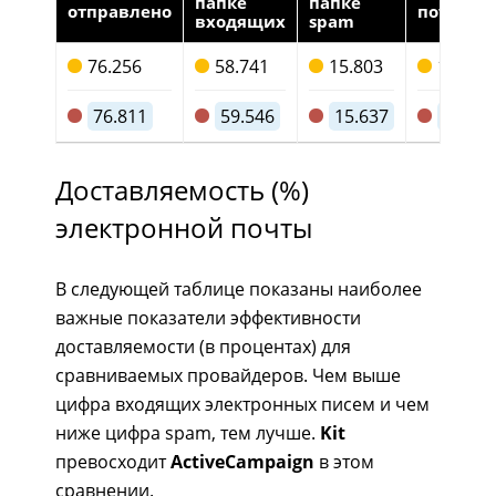
папке
папке
отправлено
потерян
входящих
spam
76.256
58.741
15.803
1.712
76.811
59.546
15.637
1.628
Доставляемость (%)
электронной почты
В следующей таблице показаны наиболее
важные показатели эффективности
доставляемости (в процентах) для
сравниваемых провайдеров. Чем выше
цифра входящих электронных писем и чем
ниже цифра spam, тем лучше.
Kit
превосходит
ActiveCampaign
в этом
сравнении.