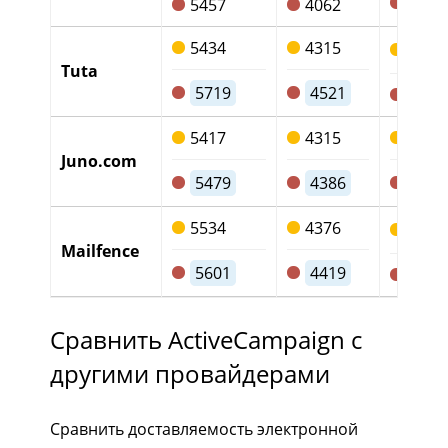
128
5457
4062
5434
4315
999
Tuta
5719
4521
1075
5417
4315
982
Juno.com
5479
4386
975
5534
4376
102
Mailfence
5601
4419
1060
Сравнить ActiveCampaign с
другими провайдерами
Сравнить доставляемость электронной