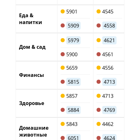
5901
4545
12
Еда &
напитки
5909
4558
1
12
5979
4621
Дом & сад
1
5900
4561
5659
4556
9
Финансы
5815
4713
98
5857
4713
10
Здоровье
5884
4769
9
5843
4462
1
Домашние
животные
6051
4624
12