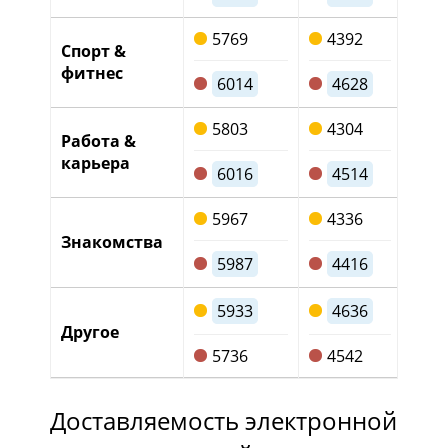
5769
4392
1
Спорт &
фитнес
6014
4628
12
5803
4304
1
Работа &
карьера
6016
4514
13
5967
4336
14
Знакомства
5987
4416
1
11
5933
4636
Другое
1
5736
4542
Доставляемость электронной