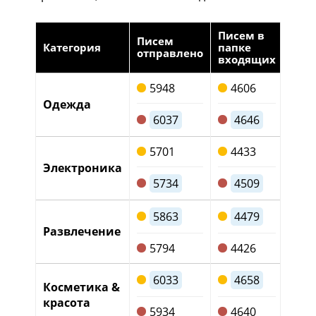
Писем в
Пис
Писем
Категория
папке
в па
отправлено
входящих
spa
5948
4606
1
Одежда
6037
4646
12
5701
4433
11
Электроника
5734
4509
1
5863
4479
1
Развлечение
5794
4426
12
12
6033
4658
Косметика &
красота
1
5934
4640