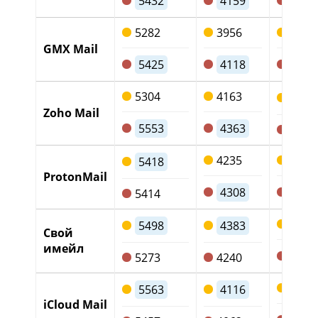
5432
4159
116
5282
3956
1210
GMX Mail
5425
4118
119
5304
4163
102
Zoho Mail
5553
4363
1069
4235
1062
5418
ProtonMail
4308
979
5414
992
5498
4383
Свой
имейл
914
5273
4240
1322
5563
4116
iCloud Mail