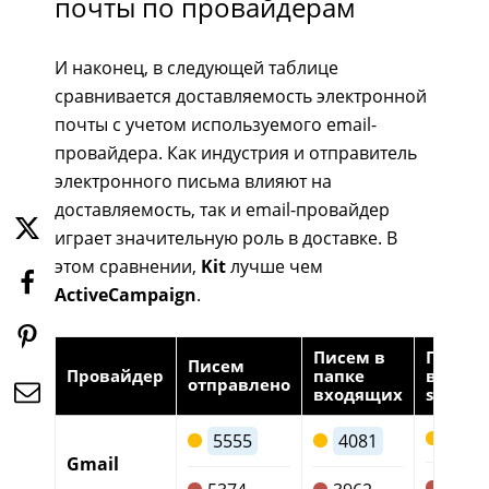
почты по провайдерам
И наконец, в следующей таблице
сравнивается доставляемость электронной
почты с учетом используемого email-
провайдера. Как индустрия и отправитель
электронного письма влияют на
доставляемость, так и email-провайдер
играет значительную роль в доставке. В
этом сравнении,
Kit
лучше чем
ActiveCampaign
.
Писем в
Писем
Писем
Провайдер
папке
в папк
отправлено
входящих
spam
1346
5555
4081
Gmail
130