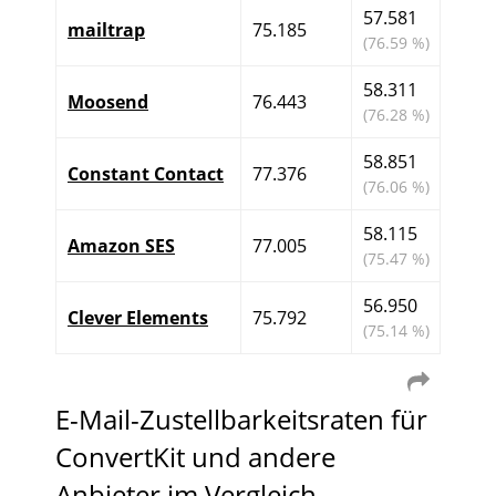
57.581
mailtrap
75.185
(76.59 %)
(
58.311
Moosend
76.443
(76.28 %)
(
58.851
Constant Contact
77.376
(76.06 %)
(
58.115
Amazon SES
77.005
(75.47 %)
(
56.950
Clever Elements
75.792
(75.14 %)
(
E-Mail-Zustellbarkeitsraten für
ConvertKit und andere
Anbieter im Vergleich