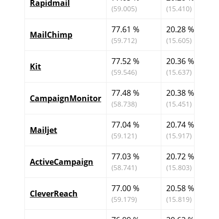
Rapidmail
(59.005)
(15.410)
(1.5
77.61 %
20.28 %
2.1
MailChimp
(59.712)
(15.605)
(1.6
77.52 %
20.36 %
2.1
Kit
(59.546)
(15.637)
(1.6
77.48 %
20.38 %
2.1
CampaignMonitor
(58.738)
(15.451)
(1.6
77.04 %
20.74 %
2.2
Mailjet
(59.121)
(15.917)
(1.7
77.03 %
20.72 %
2.2
ActiveCampaign
(58.741)
(15.803)
(1.7
77.00 %
20.58 %
2.4
CleverReach
(59.179)
(15.819)
(1.8