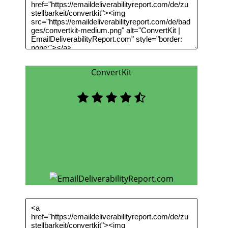
ConvertKit
83
/100