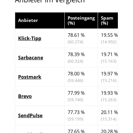
Posteingang
Spam
Ver
Anbieter
(%)
(%)
(%)
78.61 %
19.55 %
1.8
Klick-Tipp
(60.274)
(14.992)
(1.4
78.39 %
19.71 %
1.9
Sarbacane
(60.324)
(15.163)
(1.4
78.00 %
19.97 %
2.0
Postmark
(59.446)
(15.216)
(1.5
77.99 %
19.93 %
2.0
Brevo
(59.740)
(15.263)
(1.5
77.73 %
20.11 %
2.1
SendPulse
(59.199)
(15.314)
(1.6
77.65 %
20.28 %
2.0