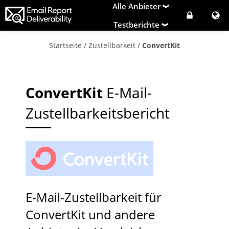
Alle Anbieter
Testberichte
Startseite
/
Zustellbarkeit
/
ConvertKit
ConvertKit
E-Mail-
Zustellbarkeitsbericht
E-Mail-Zustellbarkeit für
ConvertKit und andere