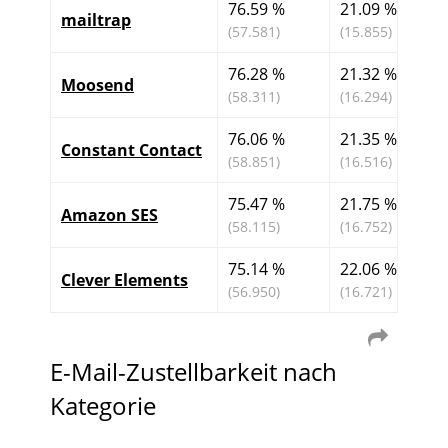
76.59 %
21.09 %
2.3
mailtrap
(57.581)
(15.855)
(1.7
76.28 %
21.32 %
2.4
Moosend
(58.311)
(16.294)
(1.8
76.06 %
21.35 %
2.6
Constant Contact
(58.851)
(16.516)
(2.0
75.47 %
21.75 %
2.7
Amazon SES
(58.115)
(16.752)
(2.1
75.14 %
22.06 %
2.8
Clever Elements
(56.950)
(16.721)
(2.1
E-Mail-Zustellbarkeit nach
Kategorie