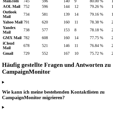
Mail.com
745
596
140
9
80.00 %
AOL Mail
752
596
144
12
79.26 %
Outlook
734
581
139
14
79.16 %
Mail
Yahoo Mail
791
620
160
11
78.38 %
Yandex
738
577
153
8
78.18 %
Mail
GMX Mail
782
608
160
14
77.75 %
iCloud
678
521
146
11
76.84 %
Mail
Gmail
729
552
167
10
75.72 %
Häufig gestellte Fragen und Antworten zu
CampaignMonitor
Wie kann ich meine bestehenden Kontaktlisten zu
CampaignMonitor migrieren?