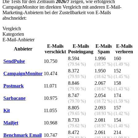
Die Tests für den Zeitraum
2026/7
zeigen, wie erfolgreich
CampaignMonitor im direkten Vergleich mit anderen E-Mail-
Marketing-Anbietern bei der Zustellbarkeit von E-Mails
abschneidet:
Vergleich
Kategorien
E-Mail-Anbieter
E-Mails
E-Mails
E-Mails
E-Mails
Anbieter
verschickt
Posteingang
Spam
verloren
8.594
1.996
160
SendPulse
10.750
(79.94 %)
(18.57 %)
(1.49 %)
8.372
1.950
152
CampaignMonitor
10.474
(79.93 %)
(18.62 %)
(1.45 %)
8.846
2.067
158
Postmark
11.071
(79.90 %)
(18.67 %)
(1.43 %)
8.747
2.054
174
Sarbacane
10.975
(79.70 %)
(18.72 %)
(1.59 %)
8.805
2.093
157
Kit
11.055
(79.65 %)
(18.93 %)
(1.42 %)
8.733
2.081
154
Mailjet
10.968
(79.62 %)
(18.97 %)
(1.40 %)
8.472
2.061
214
Benchmark Email
10.747
(78.83 %)
(19.18 %)
(1.99 %)