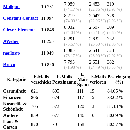
7.959
2.453
319
Mailgun
10.731
(74.17 %)
(22.86 %)
(2.97 %)
8.219
2.547
328
Constant Contact
11.094
(74.09 %)
(22.96 %)
(2.96 %)
8.032
2.507
309
Clever Elements
10.848
(74.04 %)
(23.11 %)
(2.85 %)
8.291
2.632
332
AWeber
11.255
(73.67 %)
(23.39 %)
(2.95 %)
8.085
2.641
323
mailtrap
11.049
(73.17 %)
(23.90 %)
(2.92 %)
7.793
2.651
382
Brevo
10.826
(71.98 %)
(24.49 %)
(3.53 %)
E-
E-Mails
E-Mails
E-Mails
Posteingan
Kategorie
Mails
verschickt
Posteingang
verloren
(%)
Spam
Gesundheit
821
695
111
15
84.65 %
Finanzen
806
674
117
15
83.62 %
Kosmetik &
705
572
120
13
81.13 %
Schönheit
Andere
839
677
146
16
80.69 %
Haus &
870
701
158
11
80.57 %
Garten