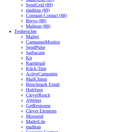
SendGrid (89)
mailtrap (89)
Constant Contact (88)
Brevo (88)
Mailgun (88)
Testberichte
Mailjet
CampaignMonitor
SendPulse
Sarbacane
Kit
Rapidmail
Klick-Tipp
ActiveCampaign
MailChimp
Benchmark Email
HubSpot
CleverReach
AWeber
GetResponse
Clever Elements
Moosend
MailerLite
mailtrap