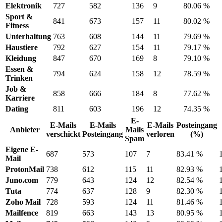
Elektronik
727
582
136
9
80.06 %
Sport &
841
673
157
11
80.02 %
Fitness
Unterhaltung
763
608
144
11
79.69 %
Haustiere
792
627
154
11
79.17 %
Kleidung
847
670
169
8
79.10 %
Essen &
794
624
158
12
78.59 %
Trinken
Job &
858
666
184
8
77.62 %
Karriere
Dating
811
603
196
12
74.35 %
E-
E-Mails
E-Mails
E-Mails
Posteingang
Anbieter
Mails
verschickt
Posteingang
verloren
(%)
Spam
Eigene E-
687
573
107
7
83.41 %
Mail
ProtonMail
738
612
115
11
82.93 %
Juno.com
779
643
124
12
82.54 %
Tuta
774
637
128
9
82.30 %
Zoho Mail
728
593
124
11
81.46 %
Mailfence
819
663
143
13
80.95 %