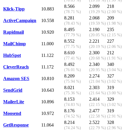
8.566
2.099
218
Klick-Tipp
10.883
(78.71 %)
(19.29 %)
(2.00 %)
8.281
2.068
209
ActiveCampaign
10.558
(78.43 %)
(19.59 %)
(1.98 %)
8.495
2.190
235
Rapidmail
10.920
(77.79 %)
(20.05 %)
(2.15 %)
8.552
2.221
227
MailChimp
11.000
(77.75 %)
(20.19 %)
(2.06 %)
8.610
2.300
212
HubSpot
11.122
(77.41 %)
(20.68 %)
(1.91 %)
8.492
2.340
340
CleverReach
11.172
(76.01 %)
(20.95 %)
(3.04 %)
8.209
2.274
327
Amazon SES
10.810
(75.94 %)
(21.04 %)
(3.02 %)
8.021
2.303
319
SendGrid
10.643
(75.36 %)
(21.64 %)
(3.00 %)
8.153
2.414
329
MailerLite
10.896
(74.83 %)
(22.15 %)
(3.02 %)
8.176
2.477
319
Moosend
10.972
(74.52 %)
(22.58 %)
(2.91 %)
8.214
2.522
328
GetResponse
11.064
(74.24 %)
(22.79 %)
(2.96 %)