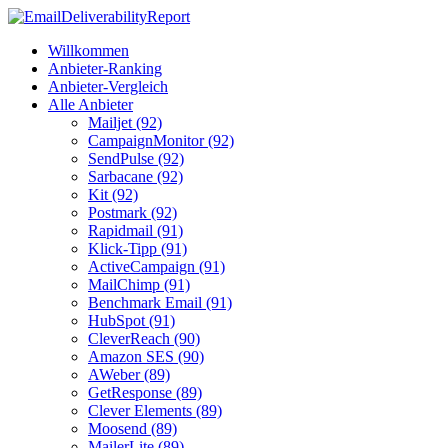
Willkommen
Anbieter-Ranking
Anbieter-Vergleich
Alle Anbieter
Mailjet (92)
CampaignMonitor (92)
SendPulse (92)
Sarbacane (92)
Kit (92)
Postmark (92)
Rapidmail (91)
Klick-Tipp (91)
ActiveCampaign (91)
MailChimp (91)
Benchmark Email (91)
HubSpot (91)
CleverReach (90)
Amazon SES (90)
AWeber (89)
GetResponse (89)
Clever Elements (89)
Moosend (89)
MailerLite (89)