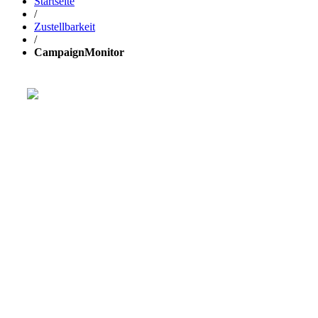
Startseite
/
Zustellbarkeit
/
CampaignMonitor
Wachse mit deinem Business
schneller durch GetResponse!
Leistungsstarkes, vereinfachtes Tool für den Versand
von E-Mails, die Erstellung von Seiten und die
Automatisierung deines Marketings
.