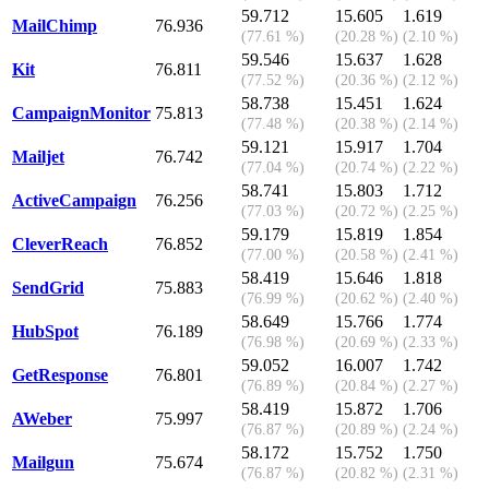
59.712
15.605
1.619
MailChimp
76.936
(77.61 %)
(20.28 %)
(2.10 %)
59.546
15.637
1.628
Kit
76.811
(77.52 %)
(20.36 %)
(2.12 %)
58.738
15.451
1.624
CampaignMonitor
75.813
(77.48 %)
(20.38 %)
(2.14 %)
59.121
15.917
1.704
Mailjet
76.742
(77.04 %)
(20.74 %)
(2.22 %)
58.741
15.803
1.712
ActiveCampaign
76.256
(77.03 %)
(20.72 %)
(2.25 %)
59.179
15.819
1.854
CleverReach
76.852
(77.00 %)
(20.58 %)
(2.41 %)
58.419
15.646
1.818
SendGrid
75.883
(76.99 %)
(20.62 %)
(2.40 %)
58.649
15.766
1.774
HubSpot
76.189
(76.98 %)
(20.69 %)
(2.33 %)
59.052
16.007
1.742
GetResponse
76.801
(76.89 %)
(20.84 %)
(2.27 %)
58.419
15.872
1.706
AWeber
75.997
(76.87 %)
(20.89 %)
(2.24 %)
58.172
15.752
1.750
Mailgun
75.674
(76.87 %)
(20.82 %)
(2.31 %)