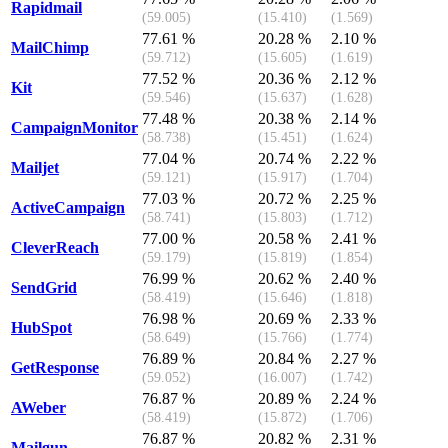
Rapidmail
(59.005)
(15.410)
(1.569)
77.61 %
20.28 %
2.10 %
MailChimp
(59.712)
(15.605)
(1.619)
77.52 %
20.36 %
2.12 %
Kit
(59.546)
(15.637)
(1.628)
77.48 %
20.38 %
2.14 %
CampaignMonitor
(58.738)
(15.451)
(1.624)
77.04 %
20.74 %
2.22 %
Mailjet
(59.121)
(15.917)
(1.704)
77.03 %
20.72 %
2.25 %
ActiveCampaign
(58.741)
(15.803)
(1.712)
77.00 %
20.58 %
2.41 %
CleverReach
(59.179)
(15.819)
(1.854)
76.99 %
20.62 %
2.40 %
SendGrid
(58.419)
(15.646)
(1.818)
76.98 %
20.69 %
2.33 %
HubSpot
(58.649)
(15.766)
(1.774)
76.89 %
20.84 %
2.27 %
GetResponse
(59.052)
(16.007)
(1.742)
76.87 %
20.89 %
2.24 %
AWeber
(58.419)
(15.872)
(1.706)
76.87 %
20.82 %
2.31 %
Mailgun