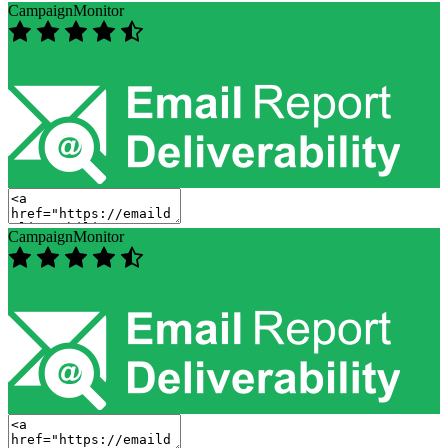
CampaignMonitor
92
/100
CampaignMonitor
92
/100