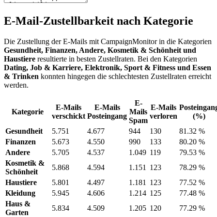
E-Mail-Zustellbarkeit nach Kategorie
Die Zustellung der E-Mails mit CampaignMonitor in die Kategorien
Gesundheit, Finanzen, Andere, Kosmetik & Schönheit und
Haustiere
resultierte in besten Zustellraten. Bei den Kategorien
Dating, Job & Karriere, Elektronik, Sport & Fitness und Essen
& Trinken
konnten hingegen die schlechtesten Zustellraten erreicht
werden.
E-
E-Mails
E-Mails
E-Mails
Posteingan
Kategorie
Mails
verschickt
Posteingang
verloren
(%)
Spam
Gesundheit
5.751
4.677
944
130
81.32 %
Finanzen
5.673
4.550
990
133
80.20 %
Andere
5.705
4.537
1.049
119
79.53 %
Kosmetik &
5.868
4.594
1.151
123
78.29 %
Schönheit
Haustiere
5.801
4.497
1.181
123
77.52 %
Kleidung
5.945
4.606
1.214
125
77.48 %
Haus &
5.834
4.509
1.205
120
77.29 %
Garten