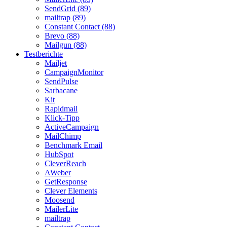
SendGrid (89)
mailtrap (89)
Constant Contact (88)
Brevo (88)
Mailgun (88)
Testberichte
Mailjet
CampaignMonitor
SendPulse
Sarbacane
Kit
Rapidmail
Klick-Tipp
ActiveCampaign
MailChimp
Benchmark Email
HubSpot
CleverReach
AWeber
GetResponse
Clever Elements
Moosend
MailerLite
mailtrap