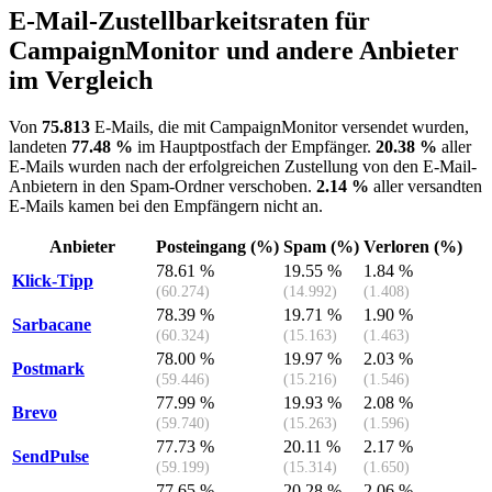
E-Mail-Zustellbarkeitsraten für
CampaignMonitor und andere Anbieter
im Vergleich
Von
75.813
E-Mails, die mit CampaignMonitor versendet wurden,
landeten
77.48 %
im Hauptpostfach der Empfänger.
20.38 %
aller
E-Mails wurden nach der erfolgreichen Zustellung von den E-Mail-
Anbietern in den Spam-Ordner verschoben.
2.14 %
aller versandten
E-Mails kamen bei den Empfängern nicht an.
Anbieter
Posteingang (%)
Spam (%)
Verloren (%)
78.61 %
19.55 %
1.84 %
Klick-Tipp
(60.274)
(14.992)
(1.408)
78.39 %
19.71 %
1.90 %
Sarbacane
(60.324)
(15.163)
(1.463)
78.00 %
19.97 %
2.03 %
Postmark
(59.446)
(15.216)
(1.546)
77.99 %
19.93 %
2.08 %
Brevo
(59.740)
(15.263)
(1.596)
77.73 %
20.11 %
2.17 %
SendPulse
(59.199)
(15.314)
(1.650)
77.65 %
20.28 %
2.06 %