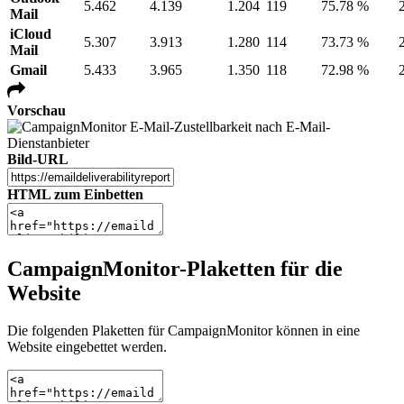
5.462
4.139
1.204
119
75.78 %
Mail
iCloud
5.307
3.913
1.280
114
73.73 %
Mail
Gmail
5.433
3.965
1.350
118
72.98 %
Vorschau
Bild-URL
HTML zum Einbetten
CampaignMonitor-Plaketten für die
Website
Die folgenden Plaketten für CampaignMonitor können in eine
Website eingebettet werden.