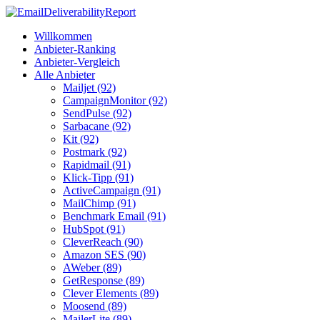
Willkommen
Anbieter-Ranking
Anbieter-Vergleich
Alle Anbieter
Mailjet (92)
CampaignMonitor (92)
SendPulse (92)
Sarbacane (92)
Kit (92)
Postmark (92)
Rapidmail (91)
Klick-Tipp (91)
ActiveCampaign (91)
MailChimp (91)
Benchmark Email (91)
HubSpot (91)
CleverReach (90)
Amazon SES (90)
AWeber (89)
GetResponse (89)
Clever Elements (89)
Moosend (89)
MailerLite (89)