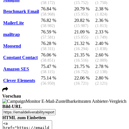
(58.172)
(15.752)
(1.750)
76.84 %
20.79 %
2.38 %
Benchmark Email
(58.968)
(15.953)
(1.824)
76.82 %
20.82 %
2.36 %
MailerLite
(58.982)
(15.987)
(1.813)
76.59 %
21.09 %
2.33 %
mailtrap
(57.581)
(15.855)
(1.749)
76.28 %
21.32 %
2.40 %
Moosend
(58.311)
(16.294)
(1.838)
76.06 %
21.35 %
2.60 %
Constant Contact
(58.851)
(16.516)
(2.009)
75.47 %
21.75 %
2.78 %
Amazon SES
(58.115)
(16.752)
(2.138)
75.14 %
22.06 %
2.80 %
Clever Elements
(56.950)
(16.721)
(2.121)
Vorschau
Bild-URL
HTML zum Einbetten