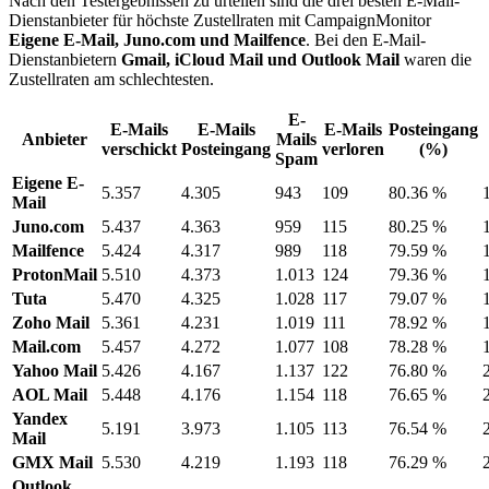
Nach den Testergebnissen zu urteilen sind die drei besten E-Mail-
Dienstanbieter für höchste Zustellraten mit CampaignMonitor
Eigene E-Mail, Juno.com und Mailfence
. Bei den E-Mail-
Dienstanbietern
Gmail, iCloud Mail und Outlook Mail
waren die
Zustellraten am schlechtesten.
E-
E-Mails
E-Mails
E-Mails
Posteingang
Anbieter
Mails
verschickt
Posteingang
verloren
(%)
Spam
Eigene E-
5.357
4.305
943
109
80.36 %
Mail
Juno.com
5.437
4.363
959
115
80.25 %
Mailfence
5.424
4.317
989
118
79.59 %
ProtonMail
5.510
4.373
1.013
124
79.36 %
Tuta
5.470
4.325
1.028
117
79.07 %
Zoho Mail
5.361
4.231
1.019
111
78.92 %
Mail.com
5.457
4.272
1.077
108
78.28 %
Yahoo Mail
5.426
4.167
1.137
122
76.80 %
AOL Mail
5.448
4.176
1.154
118
76.65 %
Yandex
5.191
3.973
1.105
113
76.54 %
Mail
GMX Mail
5.530
4.219
1.193
118
76.29 %
Outlook