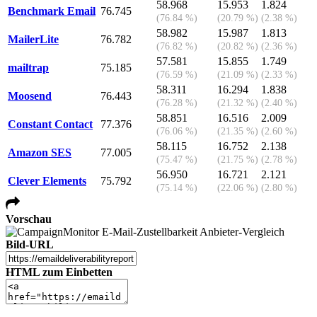
58.968
15.953
1.824
Benchmark Email
76.745
(76.84 %)
(20.79 %)
(2.38 %)
58.982
15.987
1.813
MailerLite
76.782
(76.82 %)
(20.82 %)
(2.36 %)
57.581
15.855
1.749
mailtrap
75.185
(76.59 %)
(21.09 %)
(2.33 %)
58.311
16.294
1.838
Moosend
76.443
(76.28 %)
(21.32 %)
(2.40 %)
58.851
16.516
2.009
Constant Contact
77.376
(76.06 %)
(21.35 %)
(2.60 %)
58.115
16.752
2.138
Amazon SES
77.005
(75.47 %)
(21.75 %)
(2.78 %)
56.950
16.721
2.121
Clever Elements
75.792
(75.14 %)
(22.06 %)
(2.80 %)
Vorschau
Bild-URL
HTML zum Einbetten