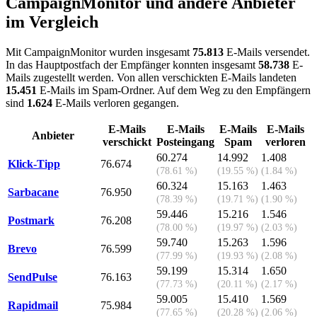
CampaignMonitor und andere Anbieter
im Vergleich
Mit CampaignMonitor wurden insgesamt
75.813
E-Mails versendet.
In das Hauptpostfach der Empfänger konnten insgesamt
58.738
E-
Mails zugestellt werden. Von allen verschickten E-Mails landeten
15.451
E-Mails im Spam-Ordner. Auf dem Weg zu den Empfängern
sind
1.624
E-Mails verloren gegangen.
E-Mails
E-Mails
E-Mails
E-Mails
Anbieter
verschickt
Posteingang
Spam
verloren
60.274
14.992
1.408
Klick-Tipp
76.674
(78.61 %)
(19.55 %)
(1.84 %)
60.324
15.163
1.463
Sarbacane
76.950
(78.39 %)
(19.71 %)
(1.90 %)
59.446
15.216
1.546
Postmark
76.208
(78.00 %)
(19.97 %)
(2.03 %)
59.740
15.263
1.596
Brevo
76.599
(77.99 %)
(19.93 %)
(2.08 %)
59.199
15.314
1.650
SendPulse
76.163
(77.73 %)
(20.11 %)
(2.17 %)
59.005
15.410
1.569
Rapidmail
75.984
(77.65 %)
(20.28 %)
(2.06 %)