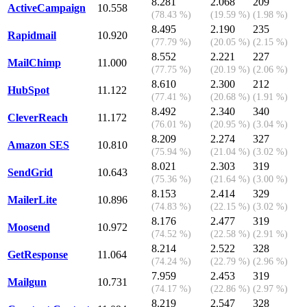
8.281
2.068
209
ActiveCampaign
10.558
(78.43 %)
(19.59 %)
(1.98 %)
8.495
2.190
235
Rapidmail
10.920
(77.79 %)
(20.05 %)
(2.15 %)
8.552
2.221
227
MailChimp
11.000
(77.75 %)
(20.19 %)
(2.06 %)
8.610
2.300
212
HubSpot
11.122
(77.41 %)
(20.68 %)
(1.91 %)
8.492
2.340
340
CleverReach
11.172
(76.01 %)
(20.95 %)
(3.04 %)
8.209
2.274
327
Amazon SES
10.810
(75.94 %)
(21.04 %)
(3.02 %)
8.021
2.303
319
SendGrid
10.643
(75.36 %)
(21.64 %)
(3.00 %)
8.153
2.414
329
MailerLite
10.896
(74.83 %)
(22.15 %)
(3.02 %)
8.176
2.477
319
Moosend
10.972
(74.52 %)
(22.58 %)
(2.91 %)
8.214
2.522
328
GetResponse
11.064
(74.24 %)
(22.79 %)
(2.96 %)
7.959
2.453
319
Mailgun
10.731
(74.17 %)
(22.86 %)
(2.97 %)
8.219
2.547
328