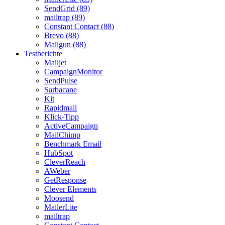
SendGrid (89)
mailtrap (89)
Constant Contact (88)
Brevo (88)
Mailgun (88)
Testberichte
Mailjet
CampaignMonitor
SendPulse
Sarbacane
Kit
Rapidmail
Klick-Tipp
ActiveCampaign
MailChimp
Benchmark Email
HubSpot
CleverReach
AWeber
GetResponse
Clever Elements
Moosend
MailerLite
mailtrap