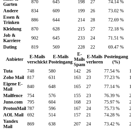
870
645
198
27
74.14 %
Garten
Andere
834
609
199
26
73.02 %
Essen &
886
644
214
28
72.69 %
Trinken
Kleidung
870
628
215
27
72.18 %
Job &
902
645
233
24
71.51 %
Karriere
Dating
819
569
228
22
69.47 %
E-
E-Mails
E-Mails
E-Mails
Posteingang
Anbieter
Mails
verschickt
Posteingang
verloren
(%)
Spam
Tuta
748
580
142
26
77.54 %
Zoho Mail
817
631
163
23
77.23 %
Eigene E-
840
648
165
27
77.14 %
Mail
Mailfence
754
576
155
23
76.39 %
Juno.com
795
604
168
23
75.97 %
ProtonMail
787
596
167
24
75.73 %
AOL Mail
692
514
157
21
74.28 %
Yandex
869
638
207
24
73.42 %
Mail