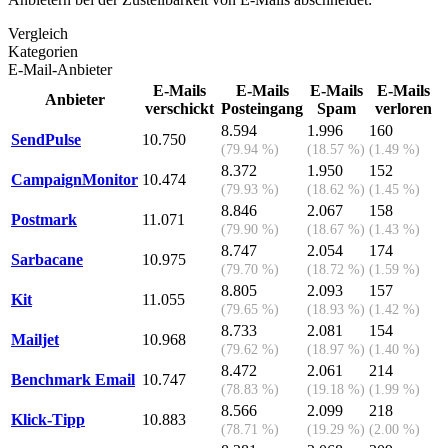
Vergleich
Kategorien
E-Mail-Anbieter
E-Mails
E-Mails
E-Mails
E-Mails
Anbieter
verschickt
Posteingang
Spam
verloren
8.594
1.996
160
SendPulse
10.750
(79.94 %)
(18.57 %)
(1.49 %)
8.372
1.950
152
CampaignMonitor
10.474
(79.93 %)
(18.62 %)
(1.45 %)
8.846
2.067
158
Postmark
11.071
(79.90 %)
(18.67 %)
(1.43 %)
8.747
2.054
174
Sarbacane
10.975
(79.70 %)
(18.72 %)
(1.59 %)
8.805
2.093
157
Kit
11.055
(79.65 %)
(18.93 %)
(1.42 %)
8.733
2.081
154
Mailjet
10.968
(79.62 %)
(18.97 %)
(1.40 %)
8.472
2.061
214
Benchmark Email
10.747
(78.83 %)
(19.18 %)
(1.99 %)
8.566
2.099
218
Klick-Tipp
10.883
(78.71 %)
(19.29 %)
(2.00 %)