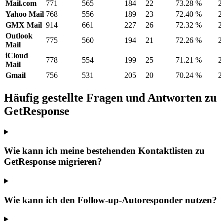
Mail.com
771
565
184
22
73.28 %
Yahoo Mail
768
556
189
23
72.40 %
GMX Mail
914
661
227
26
72.32 %
Outlook
775
560
194
21
72.26 %
Mail
iCloud
778
554
199
25
71.21 %
Mail
Gmail
756
531
205
20
70.24 %
Häufig gestellte Fragen und Antworten zu
GetResponse
Wie kann ich meine bestehenden Kontaktlisten zu
GetResponse migrieren?
Wie kann ich den Follow-up-Autoresponder nutzen?