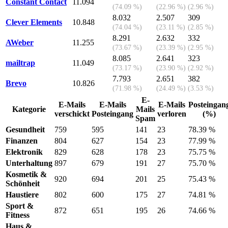
Constant Contact
11.094
(74.09 %)
(22.96 %)
(2.96 %)
8.032
2.507
309
Clever Elements
10.848
(74.04 %)
(23.11 %)
(2.85 %)
8.291
2.632
332
AWeber
11.255
(73.67 %)
(23.39 %)
(2.95 %)
8.085
2.641
323
mailtrap
11.049
(73.17 %)
(23.90 %)
(2.92 %)
7.793
2.651
382
Brevo
10.826
(71.98 %)
(24.49 %)
(3.53 %)
E-
E-Mails
E-Mails
E-Mails
Posteingan
Kategorie
Mails
verschickt
Posteingang
verloren
(%)
Spam
Gesundheit
759
595
141
23
78.39 %
Finanzen
804
627
154
23
77.99 %
Elektronik
829
628
178
23
75.75 %
Unterhaltung
897
679
191
27
75.70 %
Kosmetik &
920
694
201
25
75.43 %
Schönheit
Haustiere
802
600
175
27
74.81 %
Sport &
872
651
195
26
74.66 %
Fitness
Haus &