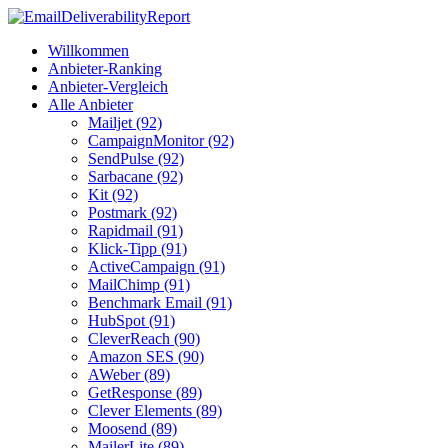
Willkommen
Anbieter-Ranking
Anbieter-Vergleich
Alle Anbieter
Mailjet (92)
CampaignMonitor (92)
SendPulse (92)
Sarbacane (92)
Kit (92)
Postmark (92)
Rapidmail (91)
Klick-Tipp (91)
ActiveCampaign (91)
MailChimp (91)
Benchmark Email (91)
HubSpot (91)
CleverReach (90)
Amazon SES (90)
AWeber (89)
GetResponse (89)
Clever Elements (89)
Moosend (89)
MailerLite (89)