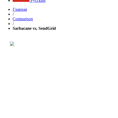
Русский
Главная
/
Comparison
/
Sarbacane vs. SendGrid
Расти свой бизнес быстрее с
GetResponse!
Мощная единая платформа для email-рассылок,
лендингов и
автоматизации маркетинга
.