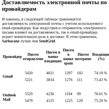
Доставляемость электронной почты по
провайдерам
И наконец, в следующей таблице сравнивается
доставляемость электронной почты с учетом используемого
email-провайдера. Как индустрия и отправитель электронного
письма влияют на доставляемость, так и email-провайдер
играет значительную роль в доставке. В этом сравнении,
Sarbacane
лучше чем
SendGrid
.
Писем
Писем в
Писем
в
Писем
Входящи
Провайдер
папке
отправлено
папке
потеряно
(%)
входящих
spam
5420
4021
1297
102
74.19 %
Gmail
5221
3834
1276
111
73.43 %
5529
4236
1194
99
76.61 %
Outlook
Mail
5479
4125
1225
129
75.29 %