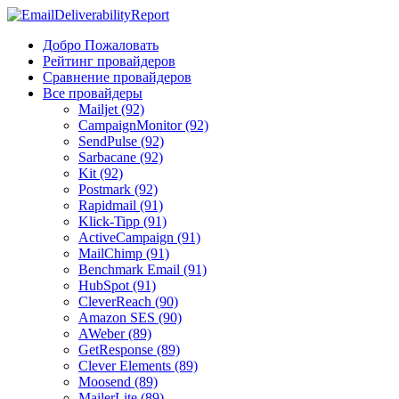
Добро Пожаловать
Рейтинг провайдеров
Сравнение провайдеров
Все провайдеры
Mailjet (92)
CampaignMonitor (92)
SendPulse (92)
Sarbacane (92)
Kit (92)
Postmark (92)
Rapidmail (91)
Klick-Tipp (91)
ActiveCampaign (91)
MailChimp (91)
Benchmark Email (91)
HubSpot (91)
CleverReach (90)
Amazon SES (90)
AWeber (89)
GetResponse (89)
Clever Elements (89)
Moosend (89)
MailerLite (89)