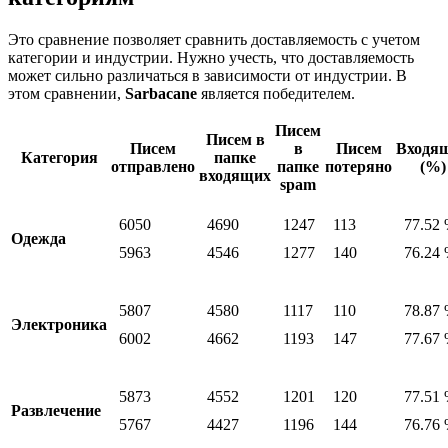
Это сравнение позволяет сравнить доставляемость с учетом
категории и индустрии. Нужно учесть, что доставляемость
может сильно различаться в зависимости от индустрии. В
этом сравнении,
Sarbacane
является победителем.
Писем
Писем в
Писем
в
Писем
Входя
Категория
папке
отправлено
папке
потеряно
(%)
входящих
spam
6050
4690
1247
113
77.52
Одежда
5963
4546
1277
140
76.24
5807
4580
1117
110
78.87
Электроника
6002
4662
1193
147
77.67
5873
4552
1201
120
77.51
Развлечение
5767
4427
1196
144
76.76