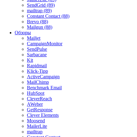
SendGrid (89)
mailtrap (89)
Constant Contact (88)
Brevo (88)
Mailgun (88)
Обзоры
Mailjet
CampaignMonitor
SendPulse
Sarbacane
Kit
Rapidmail
Klick-Tipp
ActiveCampaign
MailChimp
Benchmark Email
HubSpot
CleverReach
AWeber
GetResponse
Clever Elements
Moosend
MailerLite
mailtrap